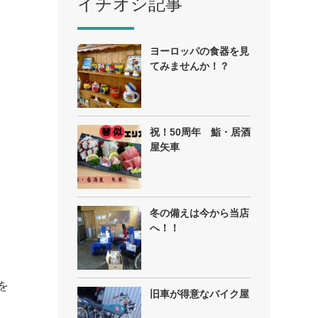
イチオシ記事
ヨーロッパの食器を見
てみませんか！？
祝！50周年 鮨・居酒
屋矢車
冬の備えは今から当店
へ！！
を
旧車が得意なバイク屋