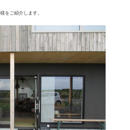
イタリアン
リサイクルショップ
交通
住まい
ry.様をご紹介します。
パン・ドーナツ
住まい
自動車関連
その他
焼肉
その他
運送
学習塾
居酒屋
雑貨・日用品
製造
定食
お酒
士業
ハンバーガー
自転車
その他
ランチ
バイク
印刷
弁当
精肉
質屋
ソフトクリーム
ギフト
就労継続支援
焼き鳥
アクセサリー
アミューズメント
スナック
除雪機
体験