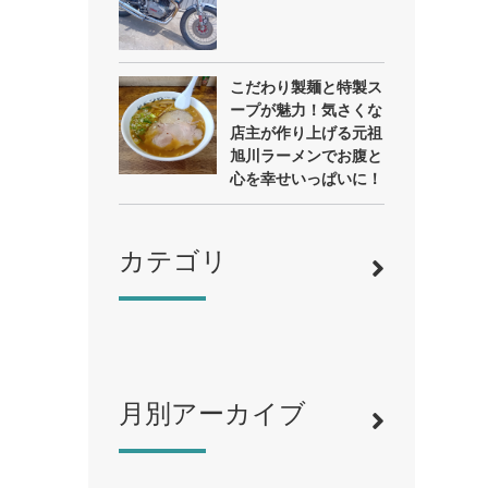
こだわり製麺と特製ス
ープが魅力！気さくな
店主が作り上げる元祖
旭川ラーメンでお腹と
心を幸せいっぱいに！
カテゴリ
月別アーカイブ
寿司
（12）
ラーメン
（46）
そば・うどん
（19）