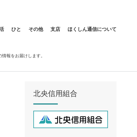
活
ひと
その他
支店
ほくしん通信について
本店営業部
琴似支店
の情報をお届けします。
菊水支店
北支店
美園支店
北央信用組合
ア
元町支店
手稲支店
厚別支店
西野支店