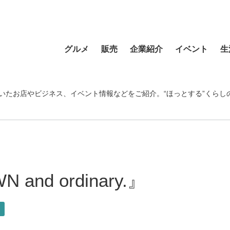
グルメ
販売
企業紹介
イベント
生
寿司
食材・食品
食品
おまつり
習い事
ラーメン
フラワーショップ
農業・酪農
その他
温泉・銭湯
いたお店やビジネス、イベント情報などをご紹介。“ほっとする”くらし
そば・うどん
自動車
クリエイティブ
音楽
宿泊
カフェ・喫茶店
スポーツ・アウトドア
イベント企画
清掃活動
理容・美容
スイーツ・甘味
物産・特産
住まい
地域行事
健康・病院
カレー・スープカレー
ファッション
建設・土木
スポーツ・アウトド
d ordinary.』
中華
ペット
不動産
ペット
洋食・レストラン
趣味
病院・福祉
寺院・神社・教会
店
和食
新聞
学校・保育
クリーニング