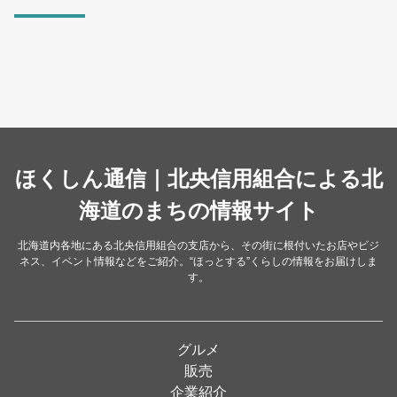
ラーメン
（46）
そば・うどん
（19）
カフェ・喫茶店
（39）
スイーツ・甘味
（34）
カレー・スープカレー
（14）
中華
ほくしん通信｜北央信用組合による北
（14）
洋食・レストラン
海道のまちの情報サイト
（24）
和食
（31）
北海道内各地にある北央信用組合の支店から、その街に根付いたお店やビジ
ネス、イベント情報などをご紹介。“ほっとする”くらしの情報をお届けしま
イタリアン
（4）
す。
パン・ドーナツ
（15）
焼肉
（19）
グルメ
居酒屋
（26）
販売
企業紹介
定食
（5）