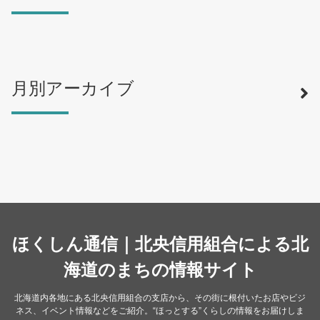
月別アーカイブ
寿司
（12）
ラーメン
（46）
そば・うどん
（19）
カフェ・喫茶店
（39）
スイーツ・甘味
（34）
カレー・スープカレー
（14）
中華
ほくしん通信｜北央信用組合による北
（14）
洋食・レストラン
海道のまちの情報サイト
（24）
和食
（31）
北海道内各地にある北央信用組合の支店から、その街に根付いたお店やビジ
ネス、イベント情報などをご紹介。“ほっとする”くらしの情報をお届けしま
イタリアン
（4）