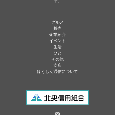
す。
パン・ドーナツ
（15）
焼肉
（19）
グルメ
居酒屋
（26）
販売
企業紹介
定食
（5）
イベント
ハンバーガー
（2）
生活
ひと
ランチ
（2）
その他
弁当
（3）
支店
ほくしん通信について
ソフトクリーム
（1）
焼き鳥
（1）
スナック
（1）
食材・食品
（49）