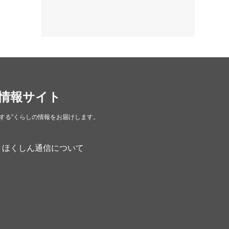
カフェ・喫茶店
（39）
スイーツ・甘味
（34）
カレー・スープカレー
（14）
中華
（14）
洋食・レストラン
（24）
情報サイト
和食
（31）
する”くらしの情報をお届けします。
イタリアン
（4）
パン・ドーナツ
（15）
ほくしん通信について
焼肉
（19）
居酒屋
（26）
定食
（5）
ハンバーガー
（2）