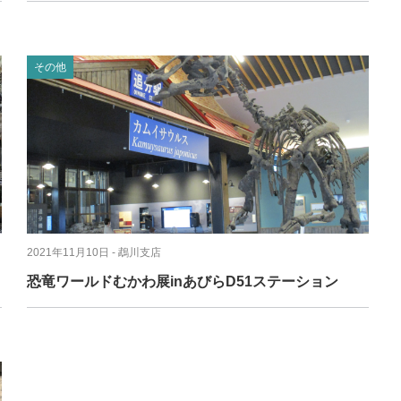
その他
2021年11月10日
- 鵡川支店
恐竜ワールドむかわ展inあびらD51ステーション