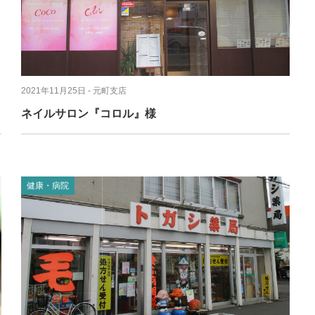
イタリアン
リサイクルショップ
交通
住まい
パン・ドーナツ
住まい
自動車関連
その他
焼肉
その他
運送
学習塾
居酒屋
雑貨・日用品
製造
2021年11月25日
- 元町支店
定食
お酒
士業
ネイルサロン『コロル』様
ハンバーガー
自転車
その他
ランチ
バイク
印刷
弁当
精肉
質屋
健康・病院
ソフトクリーム
ギフト
就労継続支援
焼き鳥
アクセサリー
アミューズメント
スナック
除雪機
体験