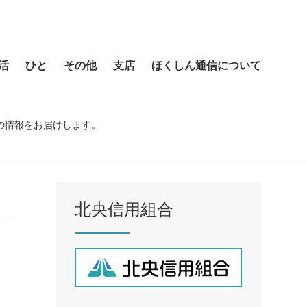
活
ひと
その他
支店
ほくしん通信について
本店営業部
琴似支店
の情報をお届けします。
菊水支店
北支店
美園支店
北央信用組合
ア
元町支店
手稲支店
厚別支店
西野支店