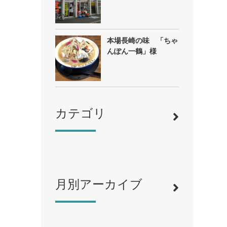
本場長崎の味 「ちゃ
んぽん一鶴」様
カテゴリ
月別アーカイブ
寿司
（12）
ラーメン
（46）
そば・うどん
（19）