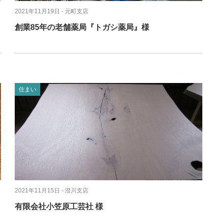
2021年11月19日
- 元町支店
創業85年の老舗薬局『トガシ薬局』様
住まい
2021年11月15日
- 澄川支店
有限会社小笠原工芸社 様