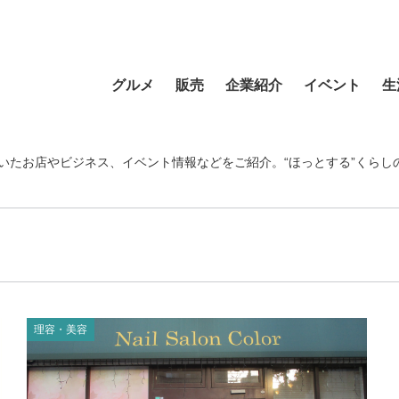
グルメ
販売
企業紹介
イベント
生
寿司
食材・食品
食品
おまつり
習い事
ラーメン
フラワーショップ
農業・酪農
その他
温泉・銭湯
いたお店やビジネス、イベント情報などをご紹介。“ほっとする”くらし
そば・うどん
自動車
クリエイティブ
音楽
宿泊
カフェ・喫茶店
スポーツ・アウトドア
イベント企画
清掃活動
理容・美容
スイーツ・甘味
物産・特産
住まい
地域行事
健康・病院
カレー・スープカレー
ファッション
建設・土木
スポーツ・アウトド
中華
ペット
不動産
ペット
理容・美容
洋食・レストラン
趣味
病院・福祉
寺院・神社・教会
和食
新聞
学校・保育
クリーニング