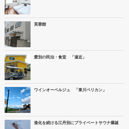
芙蓉館
愛別の民泊・食堂 「遠近」
ワインオーベルジュ 「東川ペリカン」
進化を続ける江丹別にプライベートサウナ爆誕