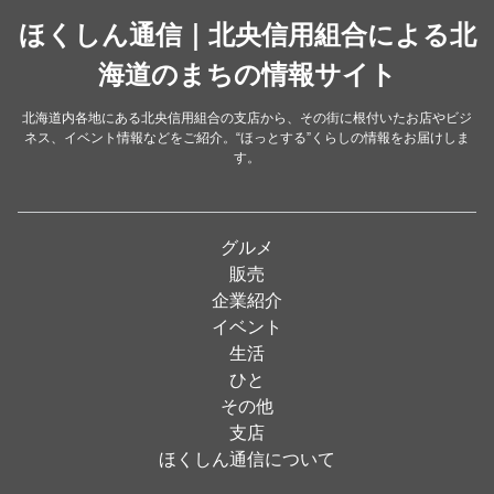
中華
ほくしん通信｜北央信用組合による北
（14）
洋食・レストラン
海道のまちの情報サイト
（24）
和食
（31）
北海道内各地にある北央信用組合の支店から、その街に根付いたお店やビジ
ネス、イベント情報などをご紹介。“ほっとする”くらしの情報をお届けしま
イタリアン
（4）
す。
パン・ドーナツ
（15）
焼肉
（19）
グルメ
居酒屋
（26）
販売
企業紹介
定食
（5）
イベント
ハンバーガー
（2）
生活
ひと
ランチ
（2）
その他
弁当
（3）
支店
ほくしん通信について
ソフトクリーム
（1）