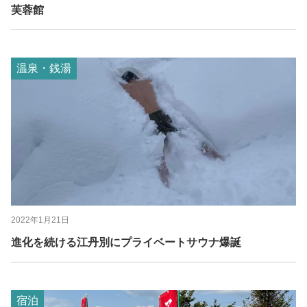
芙蓉館
温泉・銭湯
2022年1月21日
進化を続ける江丹別にプライベートサウナ爆誕
宿泊