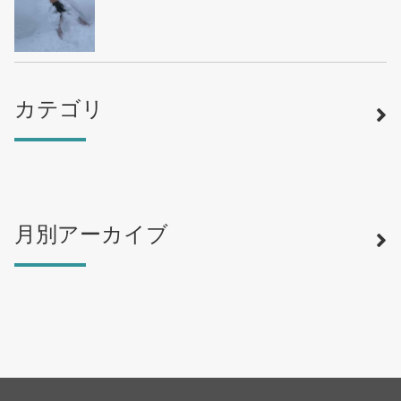
カテゴリ
月別アーカイブ
寿司
（12）
ラーメン
（46）
そば・うどん
（19）
カフェ・喫茶店
（39）
スイーツ・甘味
（34）
カレー・スープカレー
（14）