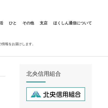
活
ひと
その他
支店
ほくしん通信について
本店営業部
琴似支店
の情報をお届けします。
菊水支店
北支店
美園支店
北央信用組合
ア
元町支店
手稲支店
厚別支店
西野支店