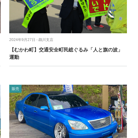
イタリアン
リサイクルショップ
交通
住まい
パン・ドーナツ
住まい
自動車関連
その他
焼肉
その他
運送
学習塾
居酒屋
雑貨・日用品
製造
2024年9月27日
- 鵡川支店
定食
お酒
士業
【むかわ町】交通安全町民総ぐるみ「人と旗の波」
運動
ハンバーガー
自転車
その他
ランチ
バイク
印刷
弁当
精肉
質屋
販売
ソフトクリーム
ギフト
就労継続支援
焼き鳥
アクセサリー
アミューズメント
スナック
除雪機
体験