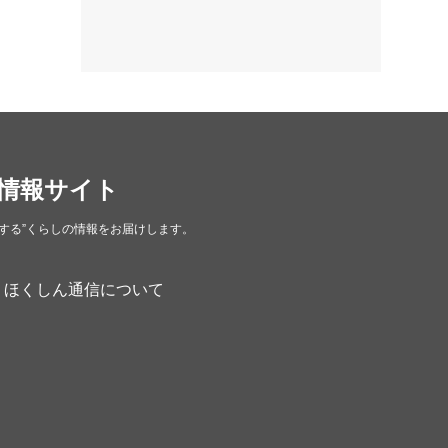
カフェ・喫茶店
（39）
スイーツ・甘味
（34）
カレー・スープカレー
（14）
中華
（14）
洋食・レストラン
（24）
情報サイト
和食
（31）
する”くらしの情報をお届けします。
イタリアン
（4）
パン・ドーナツ
（15）
ほくしん通信について
焼肉
（19）
居酒屋
（26）
定食
（5）
ハンバーガー
（2）