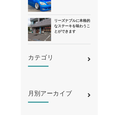
リーズナブルに本格的
なステーキを味わうこ
とができます
カテゴリ
月別アーカイブ
寿司
（12）
ラーメン
（46）
そば・うどん
（19）