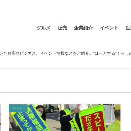
グルメ
販売
企業紹介
イベント
生
寿司
食材・食品
食品
おまつり
習い事
ラーメン
フラワーショップ
農業・酪農
その他
温泉・銭湯
いたお店やビジネス、イベント情報などをご紹介。“ほっとする”くらし
そば・うどん
自動車
クリエイティブ
音楽
宿泊
カフェ・喫茶店
スポーツ・アウトドア
イベント企画
清掃活動
理容・美容
スイーツ・甘味
物産・特産
住まい
地域行事
健康・病院
カレー・スープカレー
ファッション
建設・土木
スポーツ・アウトド
中華
ペット
不動産
ペット
イベント
洋食・レストラン
趣味
病院・福祉
寺院・神社・教会
和食
新聞
学校・保育
クリーニング