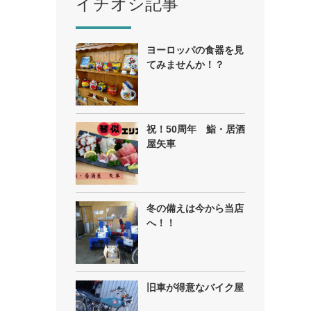
イチオシ記事
ヨーロッパの食器を見
てみませんか！？
祝！50周年 鮨・居酒
屋矢車
冬の備えは今から当店
へ！！
旧車が得意なバイク屋