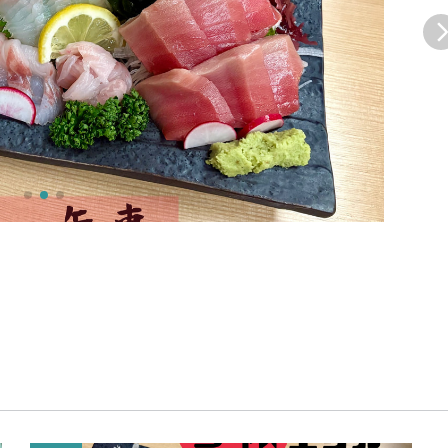
イタリアン
リサイクルショップ
交通
住まい
パン・ドーナツ
住まい
自動車関連
その他
焼肉
その他
運送
学習塾
居酒屋
雑貨・日用品
製造
定食
お酒
士業
ハンバーガー
自転車
その他
ランチ
バイク
印刷
弁当
精肉
質屋
ソフトクリーム
ギフト
就労継続支援
焼き鳥
アクセサリー
アミューズメント
スナック
除雪機
体験