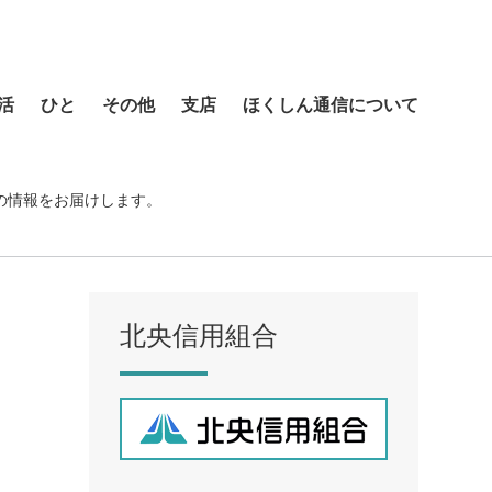
活
ひと
その他
支店
ほくしん通信について
本店営業部
琴似支店
の情報をお届けします。
菊水支店
北支店
美園支店
北央信用組合
ア
元町支店
手稲支店
厚別支店
西野支店