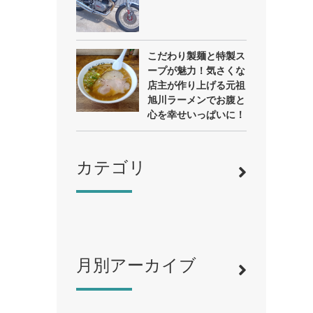
こだわり製麺と特製ス
ープが魅力！気さくな
店主が作り上げる元祖
旭川ラーメンでお腹と
心を幸せいっぱいに！
カテゴリ
月別アーカイブ
寿司
（12）
ラーメン
（46）
そば・うどん
（19）