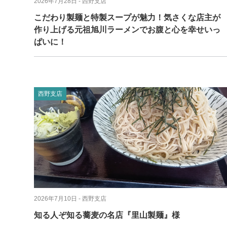
2026年7月28日
- 西野支店
こだわり製麺と特製スープが魅力！気さくな店主が
作り上げる元祖旭川ラーメンでお腹と心を幸せいっ
ぱいに！
西野支店
2026年7月10日
- 西野支店
知る人ぞ知る蕎麦の名店『里山製麺』様