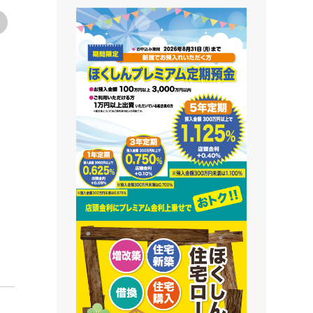
藻南支店
栄町支店
清田支店
澄川支店
屯田支店
江別支店
有明支店
2026年7月29日
恵庭支店
冬の備えは今から当店へ！！
千歳支店
末広支店
北栄支店
苫小牧支店
鵡川支店