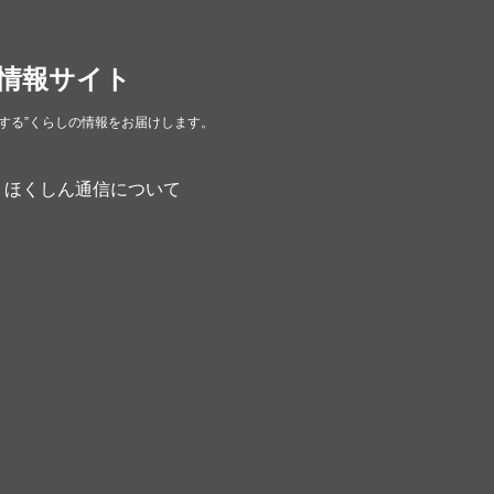
ペット
（3）
趣味
（8）
情報サイト
新聞
（1）
リサイクルショップ
（3）
する”くらしの情報をお届けします。
住まい
（6）
ほくしん通信について
その他
（25）
雑貨・日用品
（15）
お酒
（1）
自転車
バイク
（8）
精肉
（1）
ギフト
（1）
アクセサリー
（1）