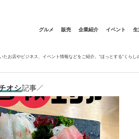
グルメ
販売
企業紹介
イベント
生
寿司
食材・食品
食品
おまつり
習い事
ラーメン
フラワーショップ
農業・酪農
その他
温泉・銭湯
いたお店やビジネス、イベント情報などをご紹介。“ほっとする”くらし
そば・うどん
自動車
クリエイティブ
音楽
宿泊
カフェ・喫茶店
スポーツ・アウトドア
イベント企画
清掃活動
理容・美容
スイーツ・甘味
物産・特産
住まい
地域行事
健康・病院
チオシ
記事
カレー・スープカレー
ファッション
建設・土木
スポーツ・アウトド
中華
ペット
不動産
ペット
洋食・レストラン
趣味
病院・福祉
寺院・神社・教会
和食
新聞
学校・保育
クリーニング