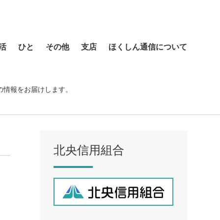
活
ひと
その他
支店
ほくしん通信について
本店営業部
琴似支店
の情報をお届けします。
菊水支店
北支店
美園支店
北央信用組合
ア
元町支店
手稲支店
厚別支店
西野支店