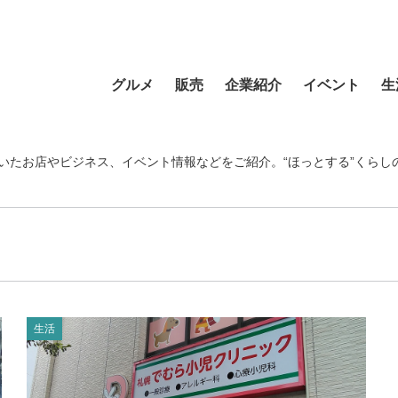
グルメ
販売
企業紹介
イベント
生
寿司
食材・食品
食品
おまつり
習い事
ラーメン
フラワーショップ
農業・酪農
その他
温泉・銭湯
いたお店やビジネス、イベント情報などをご紹介。“ほっとする”くらし
そば・うどん
自動車
クリエイティブ
音楽
宿泊
カフェ・喫茶店
スポーツ・アウトドア
イベント企画
清掃活動
理容・美容
スイーツ・甘味
物産・特産
住まい
地域行事
健康・病院
カレー・スープカレー
ファッション
建設・土木
スポーツ・アウトド
中華
ペット
不動産
ペット
生活
洋食・レストラン
趣味
病院・福祉
寺院・神社・教会
和食
新聞
学校・保育
クリーニング