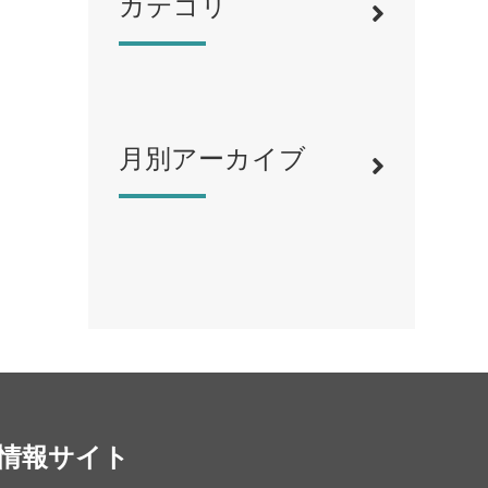
カテゴリ
月別アーカイブ
寿司
（12）
ラーメン
（46）
そば・うどん
（19）
カフェ・喫茶店
（39）
スイーツ・甘味
（34）
カレー・スープカレー
（14）
中華
（14）
洋食・レストラン
（24）
情報サイト
和食
（31）