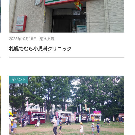
イタリアン
リサイクルショップ
交通
住まい
パン・ドーナツ
住まい
自動車関連
その他
焼肉
その他
運送
学習塾
居酒屋
雑貨・日用品
製造
2023年10月18日
- 菊水支店
定食
お酒
士業
札幌でむら小児科クリニック
ハンバーガー
自転車
その他
ランチ
バイク
印刷
弁当
精肉
質屋
イベント
ソフトクリーム
ギフト
就労継続支援
焼き鳥
アクセサリー
アミューズメント
スナック
除雪機
体験