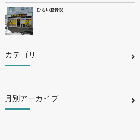
ひらい整骨院
カテゴリ
月別アーカイブ
寿司
（12）
ラーメン
（46）
そば・うどん
（19）
カフェ・喫茶店
（39）