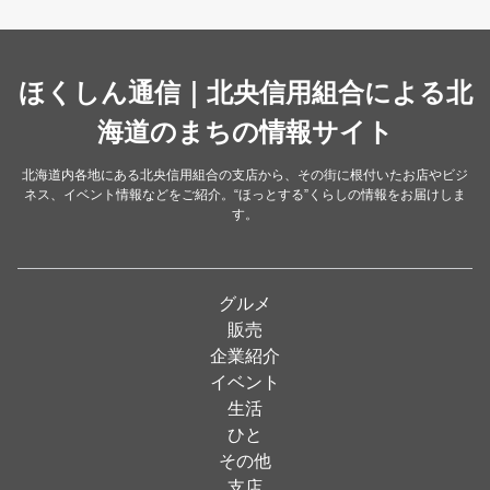
スイーツ・甘味
（34）
カレー・スープカレー
（14）
中華
ほくしん通信｜北央信用組合による北
（14）
洋食・レストラン
海道のまちの情報サイト
（24）
和食
（31）
北海道内各地にある北央信用組合の支店から、その街に根付いたお店やビジ
ネス、イベント情報などをご紹介。“ほっとする”くらしの情報をお届けしま
イタリアン
（4）
す。
パン・ドーナツ
（15）
焼肉
（19）
グルメ
居酒屋
（26）
販売
企業紹介
定食
（5）
イベント
ハンバーガー
（2）
生活
ひと
ランチ
（2）
その他
弁当
（3）
支店