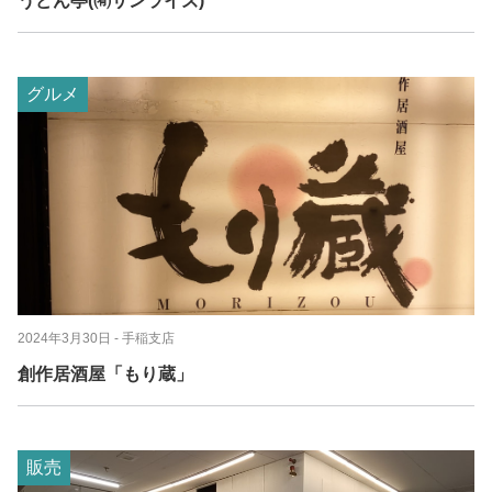
うどん亭(㈲サンライズ)
グルメ
2024年3月30日
- 手稲支店
創作居酒屋「もり蔵」
販売