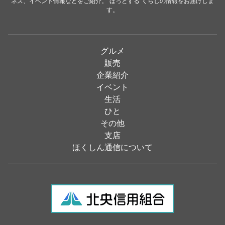
ネス、イベント情報などをご紹介。“ほっとする”くらしの情報をお届けしま
イタリアン
（4）
す。
パン・ドーナツ
（15）
焼肉
（19）
グルメ
居酒屋
（26）
販売
企業紹介
定食
（5）
イベント
ハンバーガー
（2）
生活
ひと
ランチ
（2）
その他
弁当
（3）
支店
ほくしん通信について
ソフトクリーム
（1）
焼き鳥
（1）
スナック
（1）
食材・食品
（49）