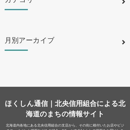
月別アーカイブ
寿司
（12）
ラーメン
（46）
そば・うどん
（19）
カフェ・喫茶店
（39）
スイーツ・甘味
（34）
カレー・スープカレー
（14）
中華
ほくしん通信｜北央信用組合による北
（14）
洋食・レストラン
海道のまちの情報サイト
（24）
和食
（31）
北海道内各地にある北央信用組合の支店から、その街に根付いたお店やビジ