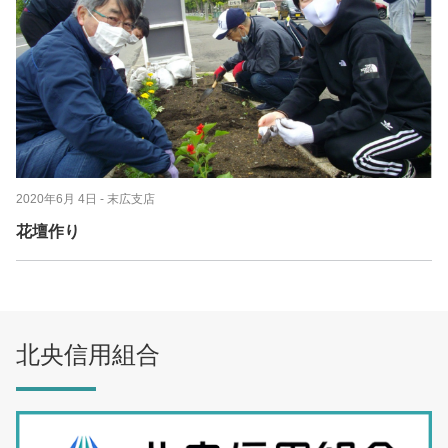
2020年6月 4日
- 末広支店
花壇作り
北央信用組合