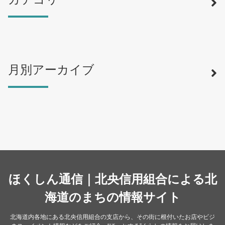
月別アーカイブ
寿司
（12）
ラーメン
（46）
そば・うどん
（19）
カフェ・喫茶店
（39）
スイーツ・甘味
（34）
カレー・スープカレー
（14）
中華
ほくしん通信｜北央信用組合による北
（14）
洋食・レストラン
海道のまちの情報サイト
（24）
和食
（31）
北海道内各地にある北央信用組合の支店から、その街に根付いたお店やビジ