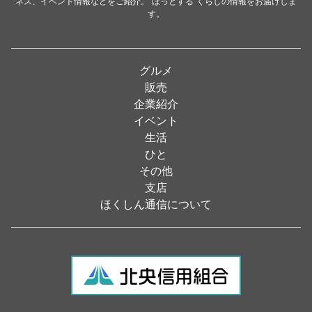
ネス、イベント情報などをご紹介。“ほっとする”くらしの情報をお届けしま
イタリアン
（4）
す。
パン・ドーナツ
（15）
焼肉
（19）
グルメ
居酒屋
（26）
販売
企業紹介
定食
（5）
イベント
ハンバーガー
（2）
生活
ひと
ランチ
（2）
その他
弁当
（3）
支店
ほくしん通信について
ソフトクリーム
（1）
焼き鳥
（1）
スナック
（1）
食材・食品
（49）