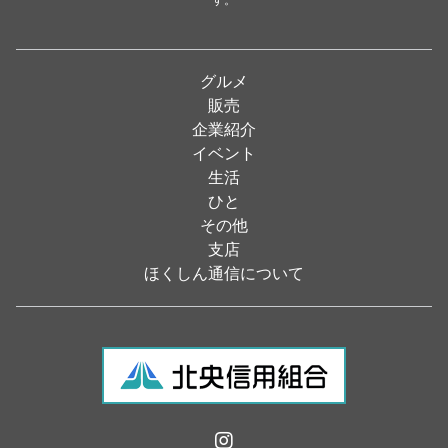
パン・ドーナツ
（15）
焼肉
（19）
グルメ
居酒屋
（26）
販売
企業紹介
定食
（5）
イベント
ハンバーガー
（2）
生活
ひと
ランチ
（2）
その他
弁当
（3）
支店
ほくしん通信について
ソフトクリーム
（1）
焼き鳥
（1）
スナック
（1）
食材・食品
（49）