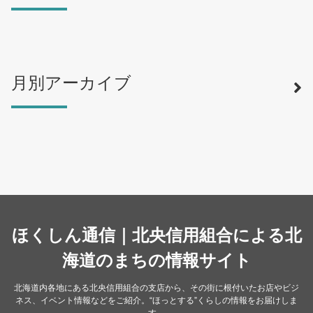
月別アーカイブ
寿司
（12）
ラーメン
（46）
そば・うどん
（19）
カフェ・喫茶店
（39）
スイーツ・甘味
（34）
カレー・スープカレー
（14）
中華
ほくしん通信｜北央信用組合による北
（14）
洋食・レストラン
海道のまちの情報サイト
（24）
和食
（31）
北海道内各地にある北央信用組合の支店から、その街に根付いたお店やビジ
ネス、イベント情報などをご紹介。“ほっとする”くらしの情報をお届けしま
イタリアン
（4）
す。