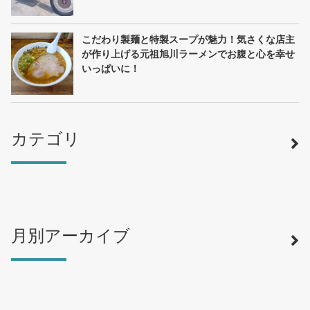
こだわり製麺と特製スープが魅力！気さくな店主
が作り上げる元祖旭川ラーメンでお腹と心を幸せ
いっぱいに！
カテゴリ
月別アーカイブ
寿司
（12）
ラーメン
（46）
そば・うどん
（19）
カフェ・喫茶店
（39）