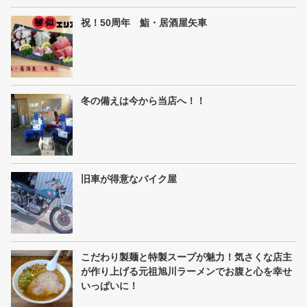
祝！50周年 鮨・居酒屋矢車
冬の備えは今から当店へ！！
旧車が得意なバイク屋
こだわり製麺と特製スープが魅力！気さくな店主
が作り上げる元祖旭川ラーメンでお腹と心を幸せ
いっぱいに！