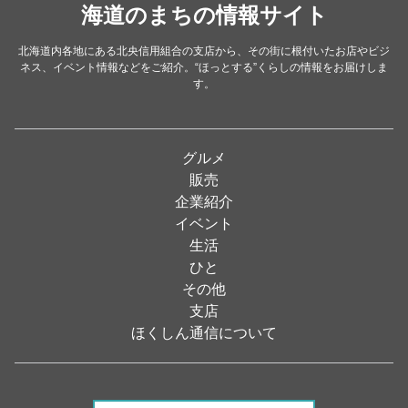
洋食・レストラン
海道のまちの情報サイト
（24）
和食
（31）
北海道内各地にある北央信用組合の支店から、その街に根付いたお店やビジ
ネス、イベント情報などをご紹介。“ほっとする”くらしの情報をお届けしま
イタリアン
（4）
す。
パン・ドーナツ
（15）
焼肉
（19）
グルメ
居酒屋
（26）
販売
企業紹介
定食
（5）
イベント
ハンバーガー
（2）
生活
ひと
ランチ
（2）
その他
弁当
（3）
支店
ほくしん通信について
ソフトクリーム
（1）
焼き鳥
（1）
スナック
（1）