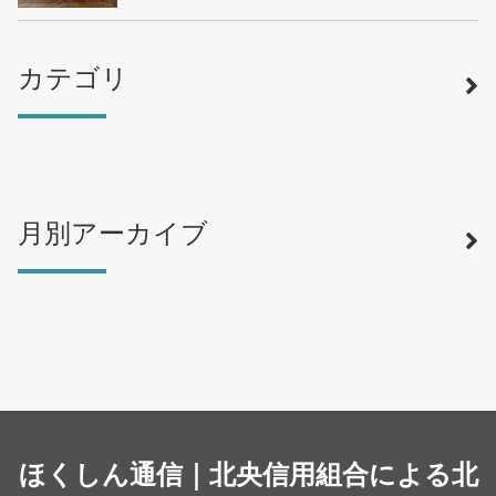
カテゴリ
月別アーカイブ
寿司
（12）
ラーメン
（46）
そば・うどん
（19）
カフェ・喫茶店
（39）
スイーツ・甘味
（34）
カレー・スープカレー
（14）
中華
ほくしん通信｜北央信用組合による北
（14）