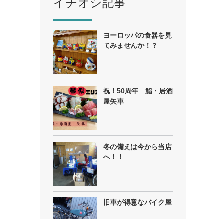
イチオシ記事
ヨーロッパの食器を見
てみませんか！？
祝！50周年 鮨・居酒
屋矢車
冬の備えは今から当店
へ！！
旧車が得意なバイク屋