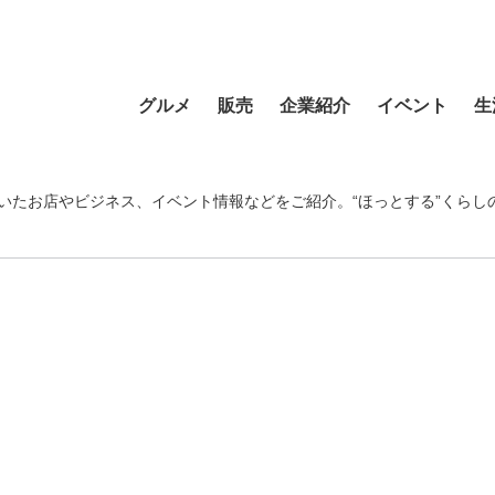
グルメ
販売
企業紹介
イベント
生
寿司
食材・食品
食品
おまつり
習い事
ラーメン
フラワーショップ
農業・酪農
その他
温泉・銭湯
いたお店やビジネス、イベント情報などをご紹介。“ほっとする”くらし
そば・うどん
自動車
クリエイティブ
音楽
宿泊
カフェ・喫茶店
スポーツ・アウトドア
イベント企画
清掃活動
理容・美容
スイーツ・甘味
物産・特産
住まい
地域行事
健康・病院
カレー・スープカレー
ファッション
建設・土木
スポーツ・アウトド
中華
ペット
不動産
ペット
洋食・レストラン
趣味
病院・福祉
寺院・神社・教会
和食
新聞
学校・保育
クリーニング