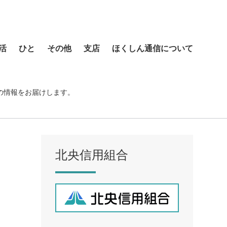
活
ひと
その他
支店
ほくしん通信について
本店営業部
琴似支店
の情報をお届けします。
菊水支店
北支店
美園支店
北央信用組合
ア
元町支店
手稲支店
厚別支店
西野支店