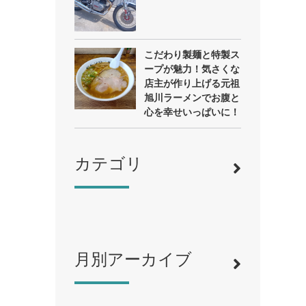
こだわり製麺と特製ス
ープが魅力！気さくな
店主が作り上げる元祖
旭川ラーメンでお腹と
心を幸せいっぱいに！
カテゴリ
月別アーカイブ
寿司
（12）
ラーメン
（46）
そば・うどん
（19）