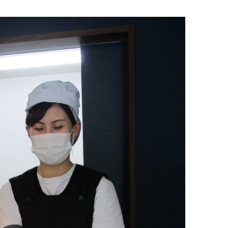
イタリアン
リサイクルショップ
交通
住まい
パン・ドーナツ
住まい
自動車関連
その他
焼肉
その他
運送
学習塾
居酒屋
雑貨・日用品
製造
定食
お酒
士業
ハンバーガー
自転車
その他
ランチ
バイク
印刷
弁当
精肉
質屋
ソフトクリーム
ギフト
就労継続支援
焼き鳥
アクセサリー
アミューズメント
スナック
除雪機
体験