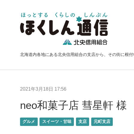
北海道内各地にある北央信用組合の支店から、その街に根付
2021年3月18日 17:56
neo和菓子店 彗星軒 様
グルメ
スイーツ・甘味
支店
元町支店