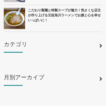
こだわり製麺と特製スープが魅力！気さくな店主
が作り上げる元祖旭川ラーメンでお腹と心を幸せ
いっぱいに！
カテゴリ
月別アーカイブ
寿司
（12）
ラーメン
（46）
そば・うどん
（19）
カフェ・喫茶店
（39）