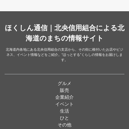
スイーツ・甘味
（34）
カレー・スープカレー
（14）
中華
ほくしん通信｜北央信用組合による北
（14）
洋食・レストラン
海道のまちの情報サイト
（24）
和食
（31）
北海道内各地にある北央信用組合の支店から、その街に根付いたお店やビジ
ネス、イベント情報などをご紹介。“ほっとする”くらしの情報をお届けしま
イタリアン
（4）
す。
パン・ドーナツ
（15）
焼肉
（19）
グルメ
居酒屋
（26）
販売
企業紹介
定食
（5）
イベント
ハンバーガー
（2）
生活
ひと
ランチ
（2）
その他