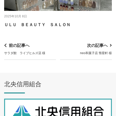
2025年10月 8日
ＵＬＵ ＢＥＡＵＴＹ ＳＡＬＯＮ
前の記事へ
次の記事へ
サラダ館 ライブヒルズ店 様
neo和菓子店 彗星軒 様
北央信用組合