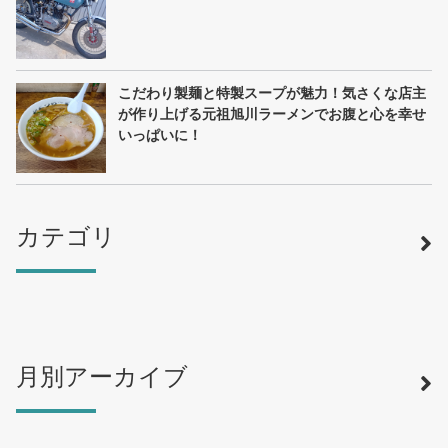
こだわり製麺と特製スープが魅力！気さくな店主
が作り上げる元祖旭川ラーメンでお腹と心を幸せ
いっぱいに！
カテゴリ
月別アーカイブ
寿司
（12）
ラーメン
（46）
そば・うどん
（19）