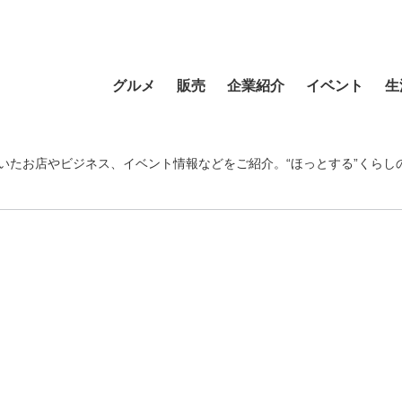
グルメ
販売
企業紹介
イベント
生
寿司
食材・食品
食品
おまつり
習い事
ラーメン
フラワーショップ
農業・酪農
その他
温泉・銭湯
いたお店やビジネス、イベント情報などをご紹介。“ほっとする”くらし
そば・うどん
自動車
クリエイティブ
音楽
宿泊
カフェ・喫茶店
スポーツ・アウトドア
イベント企画
清掃活動
理容・美容
スイーツ・甘味
物産・特産
住まい
地域行事
健康・病院
カレー・スープカレー
ファッション
建設・土木
スポーツ・アウトド
中華
ペット
不動産
ペット
洋食・レストラン
趣味
病院・福祉
寺院・神社・教会
和食
新聞
学校・保育
クリーニング