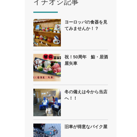
イチオシ記事
ヨーロッパの食器を見
てみませんか！？
祝！50周年 鮨・居酒
屋矢車
冬の備えは今から当店
へ！！
旧車が得意なバイク屋