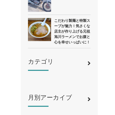
こだわり製麺と特製ス
ープが魅力！気さくな
店主が作り上げる元祖
旭川ラーメンでお腹と
心を幸せいっぱいに！
カテゴリ
月別アーカイブ
寿司
（12）
ラーメン
（46）
そば・うどん
（19）