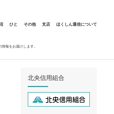
活
ひと
その他
支店
ほくしん通信について
本店営業部
琴似支店
の情報をお届けします。
菊水支店
北支店
美園支店
北央信用組合
ア
元町支店
手稲支店
厚別支店
西野支店