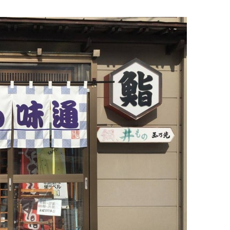
イタリアン
リサイクルショップ
交通
住まい
パン・ドーナツ
住まい
自動車関連
その他
焼肉
その他
運送
学習塾
居酒屋
雑貨・日用品
製造
定食
お酒
士業
ハンバーガー
自転車
その他
ランチ
バイク
印刷
弁当
精肉
質屋
ソフトクリーム
ギフト
就労継続支援
焼き鳥
アクセサリー
アミューズメント
スナック
除雪機
体験