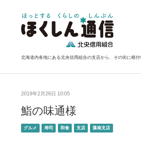
北海道内各地にある北央信用組合の支店から、その街に根付
2019年2月26日 10:05
鮨の味通様
グルメ
寿司
和食
支店
藻南支店