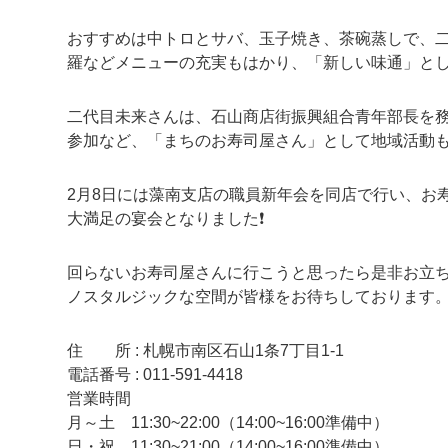
おすすめは中トロとサバ、玉子焼き、茶碗蒸しで、
羅などメニューの充実もはかり、「新しい味通」と
二代目未来さんは、石山商店街振興組合青年部長を
参加など、「まちのお寿司屋さん」として地域活動
2月8日には藻南支店の職員新年会を同店で行い、お
大満足の宴会となりました❗
回らないお寿司屋さんに行こうと思ったら是非お立ち
ノスタルジックな空間が皆様をお待ちしております
住 所 : 札幌市南区石山1条7丁目1-1
電話番号 : 011-591-4418
営業時間
月～土 11:30~22:00（14:00~16:00準備中）
日・祝 11:30~21:00（14:00~16:00準備中）