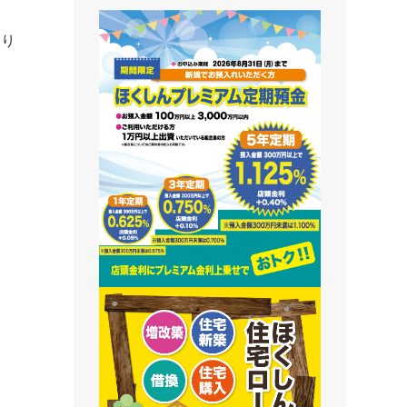
藻南支店
なり
栄町支店
清田支店
澄川支店
屯田支店
江別支店
有明支店
恵庭支店
千歳支店
末広支店
北栄支店
苫小牧支店
鵡川支店