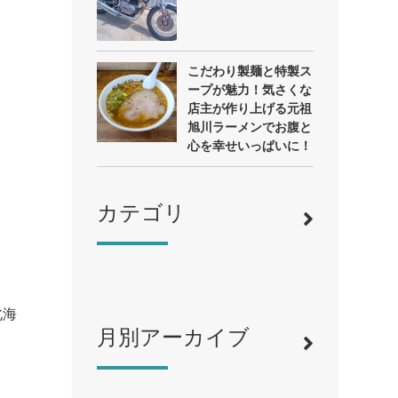
こだわり製麺と特製ス
ープが魅力！気さくな
店主が作り上げる元祖
旭川ラーメンでお腹と
心を幸せいっぱいに！
カテゴリ
北海
月別アーカイブ
寿司
（12）
ラーメン
（46）
そば・うどん
（19）