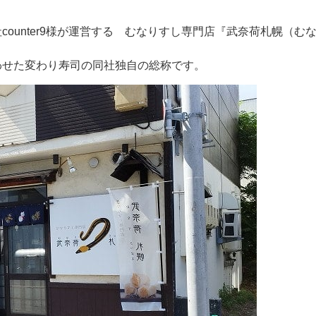
イタリアン
リサイクルショップ
交通
住まい
ounter9様が運営する むなりすし専門店『武奈荷札幌（む
パン・ドーナツ
住まい
自動車関連
その他
焼肉
その他
運送
学習塾
わせた変わり寿司の同社独自の総称です。
居酒屋
雑貨・日用品
製造
定食
お酒
士業
ハンバーガー
自転車
その他
ランチ
バイク
印刷
弁当
精肉
質屋
ソフトクリーム
ギフト
就労継続支援
焼き鳥
アクセサリー
アミューズメント
スナック
除雪機
体験