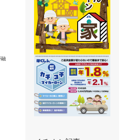
静内支店
旭川支店
豊岡支店
永山支店
東川支店
が融
東神楽支店
北央信用組合