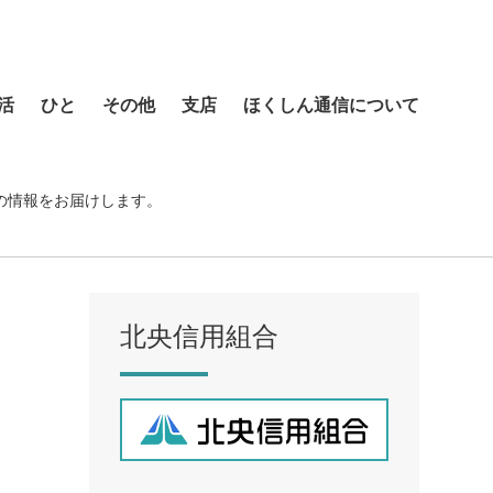
活
ひと
その他
支店
ほくしん通信について
本店営業部
琴似支店
の情報をお届けします。
菊水支店
北支店
美園支店
北央信用組合
ア
元町支店
手稲支店
厚別支店
西野支店