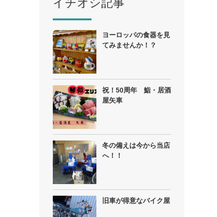
イチオシ記事
ヨーロッパの食器を見
てみませんか！？
祝！50周年 鮨・居酒
屋矢車
冬の備えは今から当店
へ！！
旧車が得意なバイク屋