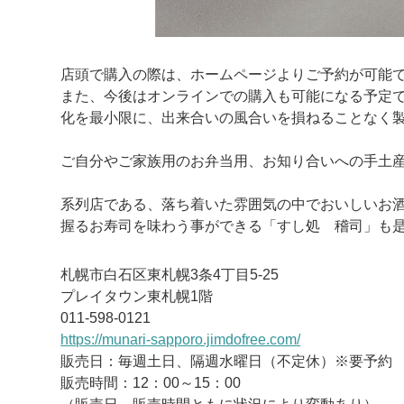
店頭で購入の際は、ホームページよりご予約が可能
また、今後はオンラインでの購入も可能になる予定
化を最小限に、出来合いの風合いを損ねることなく
ご自分やご家族用のお弁当用、お知り合いへの手土
系列店である、落ち着いた雰囲気の中でおいしいお酒と本
握るお寿司を味わう事ができる「すし処 稽司」も
札幌市白石区東札幌3条4丁目5-25
プレイタウン東札幌1階
011-598-0121
https://munari-sapporo.jimdofree.com/
販売日：毎週土日、隔週水曜日（不定休）※要予約
販売時間：12：00～15：00