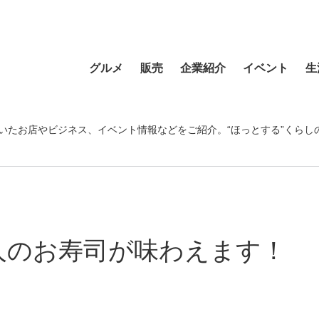
グルメ
販売
企業紹介
イベント
生
寿司
食材・食品
食品
おまつり
習い事
ラーメン
フラワーショップ
農業・酪農
その他
温泉・銭湯
いたお店やビジネス、イベント情報などをご紹介。“ほっとする”くらし
そば・うどん
自動車
クリエイティブ
音楽
宿泊
カフェ・喫茶店
スポーツ・アウトドア
イベント企画
清掃活動
理容・美容
スイーツ・甘味
物産・特産
住まい
地域行事
健康・病院
カレー・スープカレー
ファッション
建設・土木
スポーツ・アウトド
人のお寿司が味わえます！
中華
ペット
不動産
ペット
洋食・レストラン
趣味
病院・福祉
寺院・神社・教会
和食
新聞
学校・保育
クリーニング