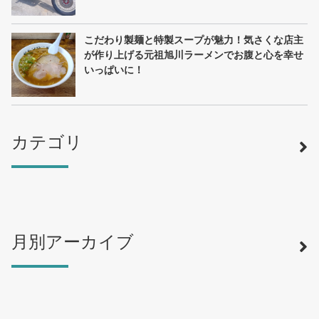
こだわり製麺と特製スープが魅力！気さくな店主
が作り上げる元祖旭川ラーメンでお腹と心を幸せ
いっぱいに！
カテゴリ
月別アーカイブ
寿司
（12）
ラーメン
（46）
そば・うどん
（19）
カフェ・喫茶店
（39）