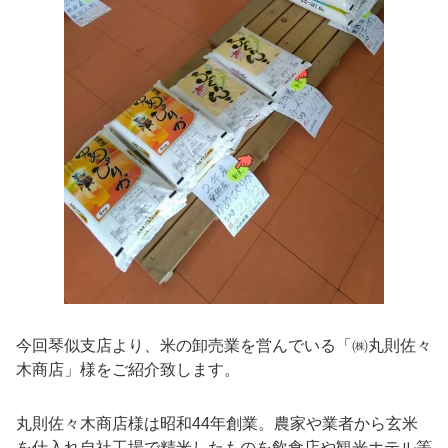
今回琴似支店より、米の卸売業を営んでいる「㈱丸則佐々
木商店」様をご紹介致します。
丸則佐々木商店様は昭和44年創業。農家や業者から玄米
を仕入れ自社工場で精米したものを飲食店や観光ホテル等