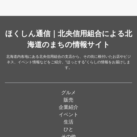
スイーツ・甘味
（34）
カレー・スープカレー
（14）
中華
ほくしん通信｜北央信用組合による北
（14）
洋食・レストラン
海道のまちの情報サイト
（24）
和食
（31）
北海道内各地にある北央信用組合の支店から、その街に根付いたお店やビジ
ネス、イベント情報などをご紹介。“ほっとする”くらしの情報をお届けしま
イタリアン
（4）
す。
パン・ドーナツ
（15）
焼肉
（19）
グルメ
居酒屋
（26）
販売
企業紹介
定食
（5）
イベント
ハンバーガー
（2）
生活
ひと
ランチ
（2）
その他