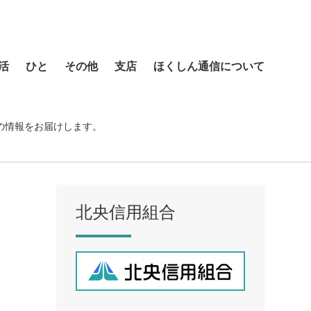
活
ひと
その他
支店
ほくしん通信について
本店営業部
琴似支店
の情報をお届けします。
菊水支店
北支店
美園支店
北央信用組合
ア
元町支店
手稲支店
厚別支店
西野支店