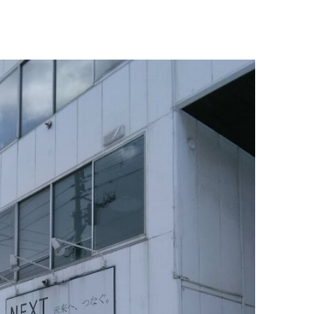
イタリアン
リサイクルショップ
交通
住まい
パン・ドーナツ
住まい
自動車関連
その他
焼肉
その他
運送
学習塾
居酒屋
雑貨・日用品
製造
定食
お酒
士業
ハンバーガー
自転車
その他
ランチ
バイク
印刷
弁当
精肉
質屋
ソフトクリーム
ギフト
就労継続支援
焼き鳥
アクセサリー
アミューズメント
スナック
除雪機
体験