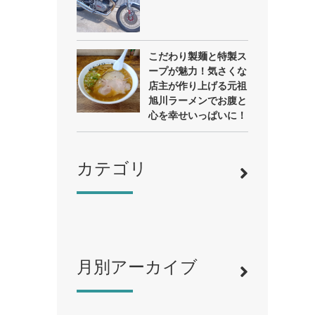
こだわり製麺と特製ス
ープが魅力！気さくな
店主が作り上げる元祖
旭川ラーメンでお腹と
心を幸せいっぱいに！
カテゴリ
月別アーカイブ
寿司
（12）
ラーメン
（46）
そば・うどん
（19）