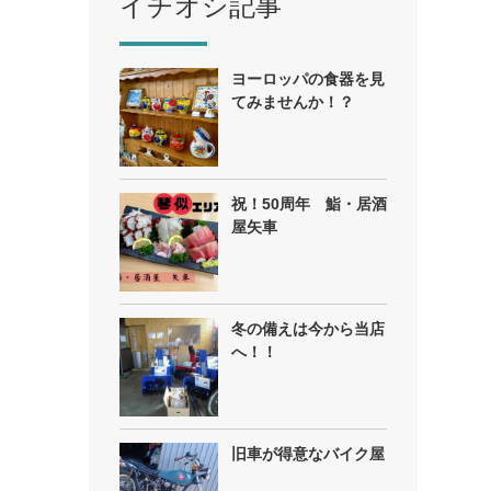
イチオシ記事
ヨーロッパの食器を見
てみませんか！？
祝！50周年 鮨・居酒
屋矢車
冬の備えは今から当店
へ！！
旧車が得意なバイク屋