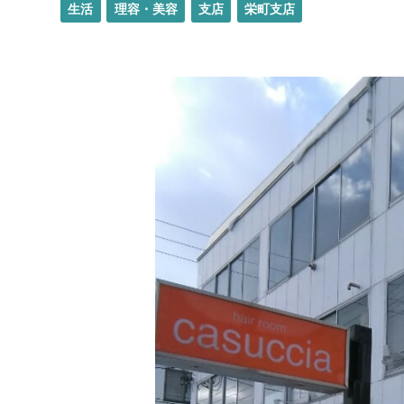
生活
理容・美容
支店
栄町支店