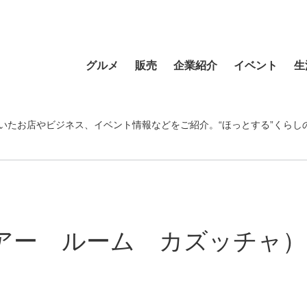
グルメ
販売
企業紹介
イベント
生
寿司
食材・食品
食品
おまつり
習い事
ラーメン
フラワーショップ
農業・酪農
その他
温泉・銭湯
いたお店やビジネス、イベント情報などをご紹介。“ほっとする”くらし
そば・うどん
自動車
クリエイティブ
音楽
宿泊
カフェ・喫茶店
スポーツ・アウトドア
イベント企画
清掃活動
理容・美容
スイーツ・甘味
物産・特産
住まい
地域行事
健康・病院
カレー・スープカレー
ファッション
建設・土木
スポーツ・アウトド
cia（ヘアー ルーム カズッチャ）
中華
ペット
不動産
ペット
洋食・レストラン
趣味
病院・福祉
寺院・神社・教会
和食
新聞
学校・保育
クリーニング