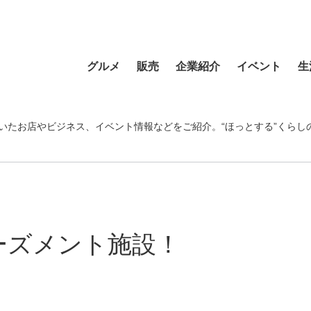
グルメ
販売
企業紹介
イベント
生
寿司
食材・食品
食品
おまつり
習い事
ラーメン
フラワーショップ
農業・酪農
その他
温泉・銭湯
いたお店やビジネス、イベント情報などをご紹介。“ほっとする”くらし
そば・うどん
自動車
クリエイティブ
音楽
宿泊
カフェ・喫茶店
スポーツ・アウトドア
イベント企画
清掃活動
理容・美容
スイーツ・甘味
物産・特産
住まい
地域行事
健康・病院
カレー・スープカレー
ファッション
建設・土木
スポーツ・アウトド
ーズメント施設！
中華
ペット
不動産
ペット
洋食・レストラン
趣味
病院・福祉
寺院・神社・教会
和食
新聞
学校・保育
クリーニング