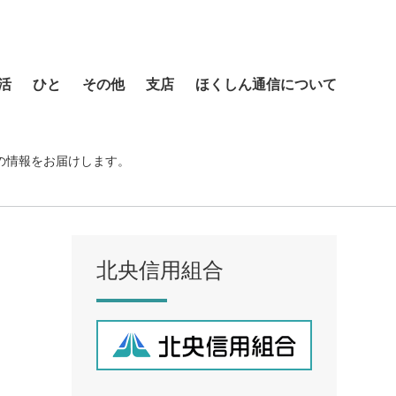
活
ひと
その他
支店
ほくしん通信について
本店営業部
琴似支店
の情報をお届けします。
菊水支店
北支店
美園支店
北央信用組合
ア
元町支店
手稲支店
厚別支店
西野支店