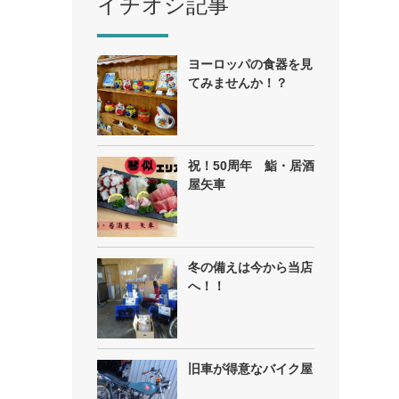
イチオシ記事
ヨーロッパの食器を見
てみませんか！？
祝！50周年 鮨・居酒
屋矢車
冬の備えは今から当店
へ！！
旧車が得意なバイク屋