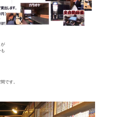
」が
かも
空間です。
り