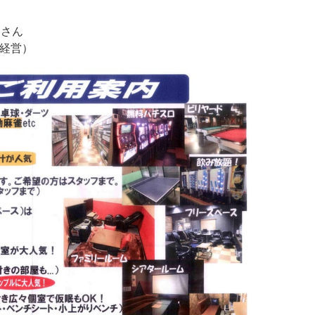
イタリアン
リサイクルショップ
交通
住まい
」さん
パン・ドーナツ
住まい
自動車関連
その他
経営）
焼肉
その他
運送
学習塾
居酒屋
雑貨・日用品
製造
定食
お酒
士業
ハンバーガー
自転車
その他
ランチ
バイク
印刷
弁当
精肉
質屋
ソフトクリーム
ギフト
就労継続支援
焼き鳥
アクセサリー
アミューズメント
スナック
除雪機
体験