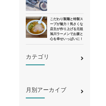
こだわり製麺と特製ス
ープが魅力！気さくな
店主が作り上げる元祖
旭川ラーメンでお腹と
心を幸せいっぱいに！
カテゴリ
月別アーカイブ
寿司
（12）
ラーメン
（46）
そば・うどん
（19）