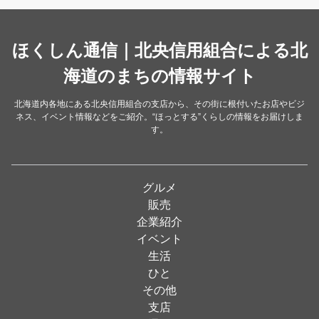
カレー・スープカレー
（14）
中華
ほくしん通信｜北央信用組合による北
（14）
洋食・レストラン
海道のまちの情報サイト
（24）
和食
（31）
北海道内各地にある北央信用組合の支店から、その街に根付いたお店やビジ
ネス、イベント情報などをご紹介。“ほっとする”くらしの情報をお届けしま
イタリアン
（4）
す。
パン・ドーナツ
（15）
焼肉
（19）
グルメ
居酒屋
（26）
販売
企業紹介
定食
（5）
イベント
ハンバーガー
（2）
生活
ひと
ランチ
（2）
その他
弁当
（3）
支店