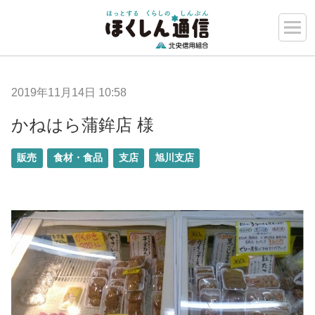
2019年11月14日 10:58
かねはら蒲鉾店 様
販売
食材・食品
支店
旭川支店