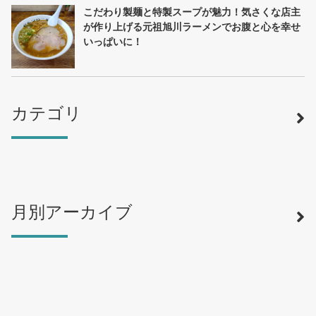
こだわり製麺と特製スープが魅力！気さくな店主
が作り上げる元祖旭川ラーメンでお腹と心を幸せ
いっぱいに！
カテゴリ
月別アーカイブ
寿司
（12）
ラーメン
（46）
そば・うどん
（19）
カフェ・喫茶店
（39）
スイーツ・甘味
（34）