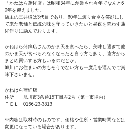
「かねはら蒲鉾店」は昭和34年に創業され今年でなんと6
0年を迎えました。
店主の三井様は3代目であり、60年に渡り食卓を笑顔にし
て来た老舗と伝統の味を守っていきたいと昼夜を問わず蒲
鉾作りに励んでおります。
かねはら蒲鉾店さんのかま天を食べたら、美味し過ぎて他
のかま天が食べられなくなったと言う方も多く、遠方から
まとめ買いする方もいるのだとか。
旭川にお住まいの方もそうでない方も一度足を運んでご賞
味下さいませ。
かねはら蒲鉾店
住所 旭川市3条通15丁目左2号（第一市場内）
ＴＥＬ 0166-23-3813
※内容は取材時のものです。価格や住所・営業時間などは
変更になっている場合があります。