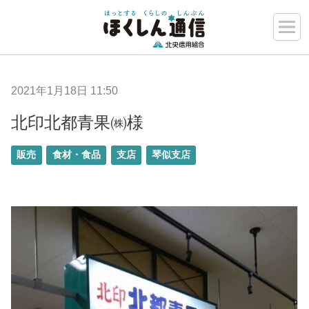
2021年1月18日 11:50
北印北都青果㈱様
販売
食材・食品
支店
琴似支店