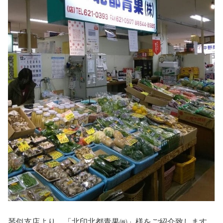
琴似支店より、「北印北都青果㈱」様をご紹介致します。