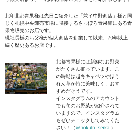
北印北都青果様は先日ご紹介した「兼イ中野商店」様と同
じく札幌中央卸売市場に隣接するさっぽろ青果館にある青
果物販売のお店です。
現社長様のお父様が個人商店を創業して以来、
70
年以上
続く歴史あるお店です。
北都青果様には新鮮なお野菜
がたくさん揃っています。こ
の時期は越冬キャベツやほう
れん草が特に美味しく、おす
すめだそうです。
インスタグラムのアカウント
でも旬のお野菜が紹介されて
いますので、インスタグラム
もぜひチェックしてみてくだ
さい！（
＠
hokuto_seika
）