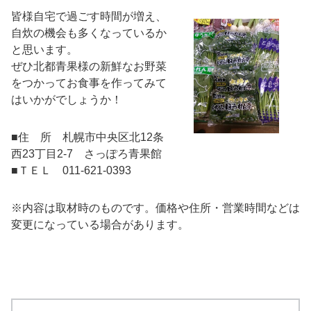
皆様自宅で過ごす時間が増え、
自炊の機会も多くなっているか
と思います。
ぜひ北都青果様の新鮮なお野菜
をつかってお食事を作ってみて
はいかがでしょうか！
■住 所 札幌市中央区北
12
条
西
23
丁目
2-7
さっぽろ青果館
■ＴＥＬ
011-621-0393
※内容は取材時のものです。価格や住所・営業時間などは
変更になっている場合があります。