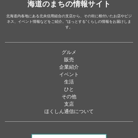
洋食・レストラン
海道のまちの情報サイト
（24）
和食
（31）
北海道内各地にある北央信用組合の支店から、その街に根付いたお店やビジ
ネス、イベント情報などをご紹介。“ほっとする”くらしの情報をお届けしま
イタリアン
（4）
す。
パン・ドーナツ
（15）
焼肉
（19）
グルメ
居酒屋
（26）
販売
企業紹介
定食
（5）
イベント
ハンバーガー
（2）
生活
ひと
ランチ
（2）
その他
弁当
（3）
支店
ほくしん通信について
ソフトクリーム
（1）
焼き鳥
（1）
スナック
（1）