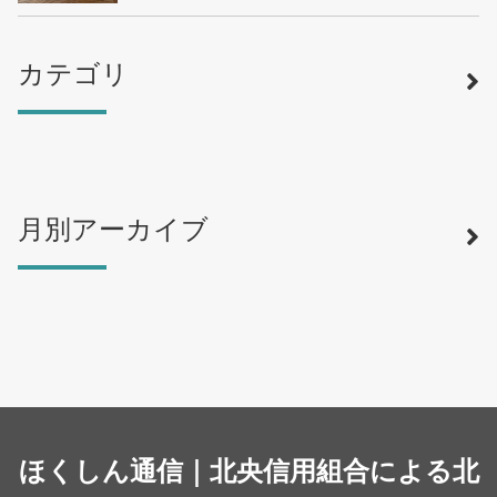
カテゴリ
月別アーカイブ
寿司
（12）
ラーメン
（46）
そば・うどん
（19）
カフェ・喫茶店
（39）
スイーツ・甘味
（34）
カレー・スープカレー
（14）
中華
ほくしん通信｜北央信用組合による北
（14）