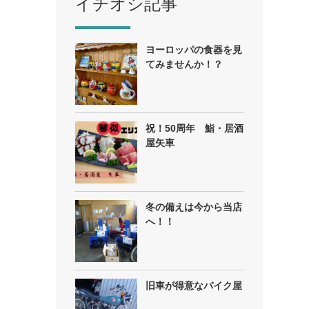
イチオシ記事
ヨーロッパの食器を見
てみませんか！？
祝！50周年 鮨・居酒
屋矢車
冬の備えは今から当店
へ！！
旧車が得意なバイク屋