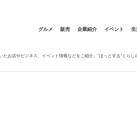
グルメ
販売
企業紹介
イベント
生
寿司
食材・食品
食品
おまつり
習い事
ラーメン
フラワーショップ
農業・酪農
その他
温泉・銭湯
いたお店やビジネス、イベント情報などをご紹介。“ほっとする”くらし
そば・うどん
自動車
クリエイティブ
音楽
宿泊
カフェ・喫茶店
スポーツ・アウトドア
イベント企画
清掃活動
理容・美容
スイーツ・甘味
物産・特産
住まい
地域行事
健康・病院
カレー・スープカレー
ファッション
建設・土木
スポーツ・アウトド
中華
ペット
不動産
ペット
洋食・レストラン
趣味
病院・福祉
寺院・神社・教会
和食
新聞
学校・保育
クリーニング