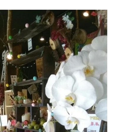
イタリアン
リサイクルショップ
交通
住まい
パン・ドーナツ
住まい
自動車関連
その他
焼肉
その他
運送
学習塾
居酒屋
雑貨・日用品
製造
定食
お酒
士業
ハンバーガー
自転車
その他
ランチ
バイク
印刷
弁当
精肉
質屋
ソフトクリーム
ギフト
就労継続支援
焼き鳥
アクセサリー
アミューズメント
スナック
除雪機
体験