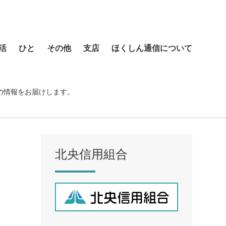
活
ひと
その他
支店
ほくしん通信について
本店営業部
琴似支店
の情報をお届けします。
菊水支店
北支店
美園支店
北央信用組合
ア
元町支店
手稲支店
厚別支店
西野支店