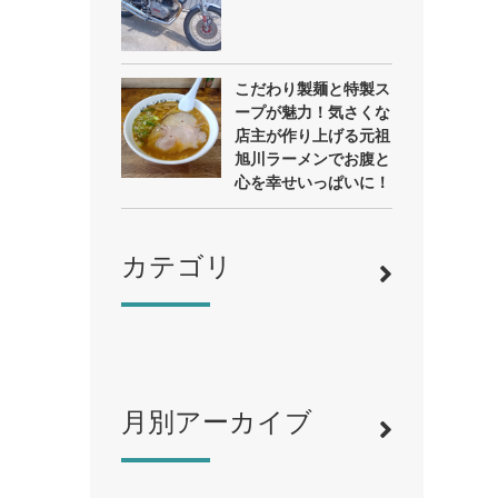
こだわり製麺と特製ス
ープが魅力！気さくな
店主が作り上げる元祖
旭川ラーメンでお腹と
心を幸せいっぱいに！
カテゴリ
月別アーカイブ
寿司
（12）
ラーメン
（46）
そば・うどん
（19）