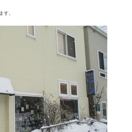
イタリアン
リサイクルショップ
交通
住まい
します。
パン・ドーナツ
住まい
自動車関連
その他
焼肉
その他
運送
学習塾
居酒屋
雑貨・日用品
製造
定食
お酒
士業
ハンバーガー
自転車
その他
ランチ
バイク
印刷
弁当
精肉
質屋
ソフトクリーム
ギフト
就労継続支援
焼き鳥
アクセサリー
アミューズメント
スナック
除雪機
体験