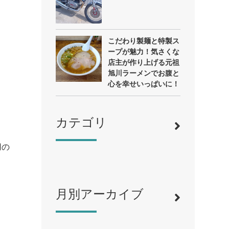
こだわり製麺と特製ス
ープが魅力！気さくな
店主が作り上げる元祖
旭川ラーメンでお腹と
心を幸せいっぱいに！
カテゴリ
用の
月別アーカイブ
寿司
（12）
ラーメン
（46）
そば・うどん
（19）