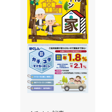
静内支店
旭川支店
豊岡支店
ま
永山支店
東川支店
東神楽支店
北央信用組合