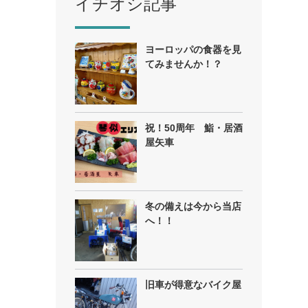
イチオシ記事
ヨーロッパの食器を見
てみませんか！？
祝！50周年 鮨・居酒
屋矢車
冬の備えは今から当店
へ！！
旧車が得意なバイク屋