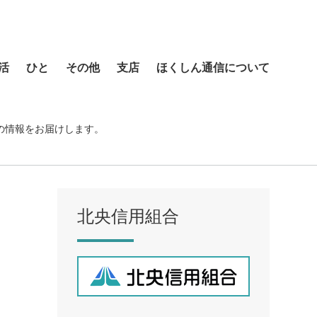
活
ひと
その他
支店
ほくしん通信について
本店営業部
琴似支店
の情報をお届けします。
菊水支店
北支店
美園支店
北央信用組合
ア
元町支店
手稲支店
厚別支店
西野支店