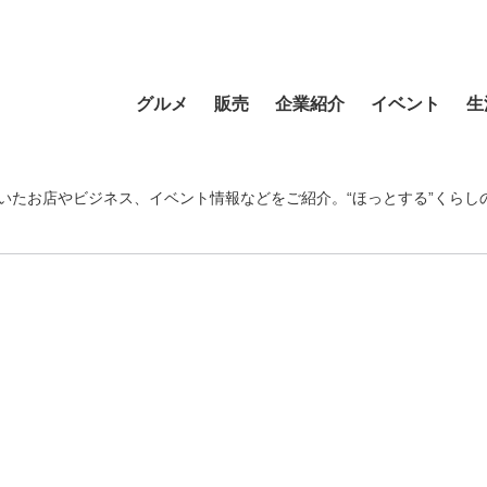
グルメ
販売
企業紹介
イベント
生
寿司
食材・食品
食品
おまつり
習い事
ラーメン
フラワーショップ
農業・酪農
その他
温泉・銭湯
いたお店やビジネス、イベント情報などをご紹介。“ほっとする”くらし
そば・うどん
自動車
クリエイティブ
音楽
宿泊
カフェ・喫茶店
スポーツ・アウトドア
イベント企画
清掃活動
理容・美容
スイーツ・甘味
物産・特産
住まい
地域行事
健康・病院
カレー・スープカレー
ファッション
建設・土木
スポーツ・アウトド
中華
ペット
不動産
ペット
洋食・レストラン
趣味
病院・福祉
寺院・神社・教会
和食
新聞
学校・保育
クリーニング