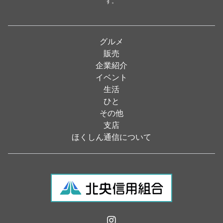
す。
パン・ドーナツ
（15）
焼肉
（19）
グルメ
居酒屋
（26）
販売
企業紹介
定食
（5）
イベント
ハンバーガー
（2）
生活
ひと
ランチ
（2）
その他
弁当
（3）
支店
ほくしん通信について
ソフトクリーム
（1）
焼き鳥
（1）
スナック
（1）
食材・食品
（49）