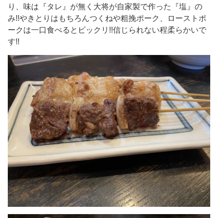
り、味は『タレ』が無く大将が自家製で作った『塩』の
み!!やきとりはもちろんつくねや粗挽ポーク、ローストポ
ークは一口食べるとビックリ!!信じられない程柔らかいで
す!!