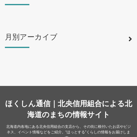
月別アーカイブ
寿司
（12）
ラーメン
（46）
そば・うどん
（19）
カフェ・喫茶店
（39）
スイーツ・甘味
（34）
カレー・スープカレー
（14）
中華
ほくしん通信｜北央信用組合による北
（14）
洋食・レストラン
海道のまちの情報サイト
（24）
和食
（31）
北海道内各地にある北央信用組合の支店から、その街に根付いたお店やビジ
ネス、イベント情報などをご紹介。“ほっとする”くらしの情報をお届けしま
イタリアン
（4）