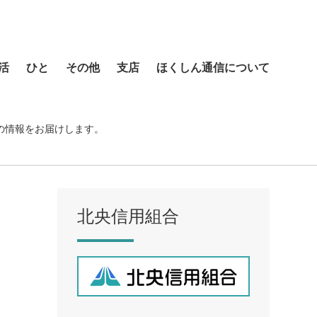
活
ひと
その他
支店
ほくしん通信について
本店営業部
琴似支店
の情報をお届けします。
菊水支店
北支店
美園支店
北央信用組合
ア
元町支店
手稲支店
厚別支店
西野支店