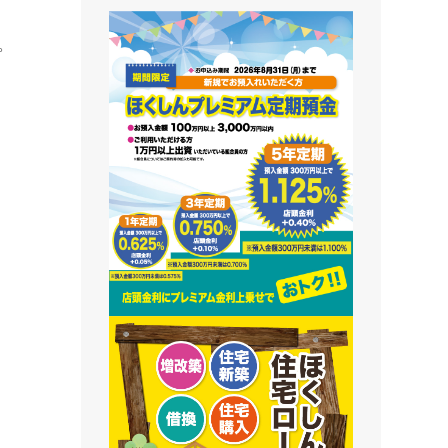
藻南支店
。
栄町支店
清田支店
澄川支店
屯田支店
江別支店
有明支店
恵庭支店
千歳支店
末広支店
北栄支店
苫小牧支店
鵡川支店