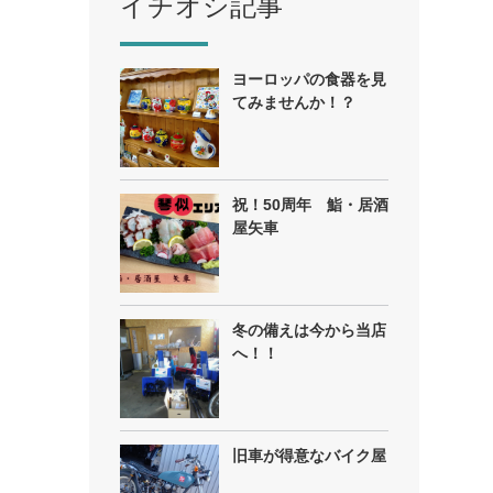
イチオシ記事
ヨーロッパの食器を見
てみませんか！？
祝！50周年 鮨・居酒
屋矢車
冬の備えは今から当店
へ！！
旧車が得意なバイク屋