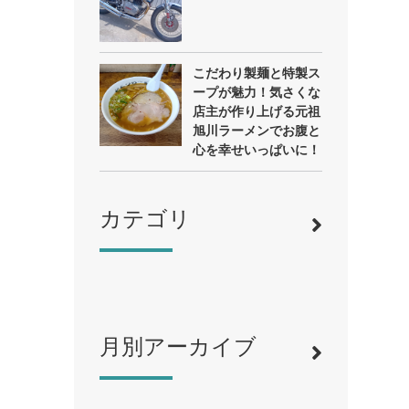
こだわり製麺と特製ス
ープが魅力！気さくな
店主が作り上げる元祖
旭川ラーメンでお腹と
心を幸せいっぱいに！
カテゴリ
月別アーカイブ
寿司
（12）
ラーメン
（46）
そば・うどん
（19）