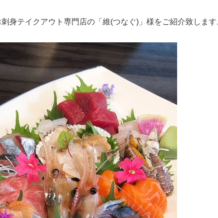
イタリアン
リサイクルショップ
交通
住まい
刺身テイクアウト専門店の「維(つなぐ)」様をご紹介致します
パン・ドーナツ
住まい
自動車関連
その他
焼肉
その他
運送
学習塾
居酒屋
雑貨・日用品
製造
定食
お酒
士業
ハンバーガー
自転車
その他
ランチ
バイク
印刷
弁当
精肉
質屋
ソフトクリーム
ギフト
就労継続支援
焼き鳥
アクセサリー
アミューズメント
スナック
除雪機
体験