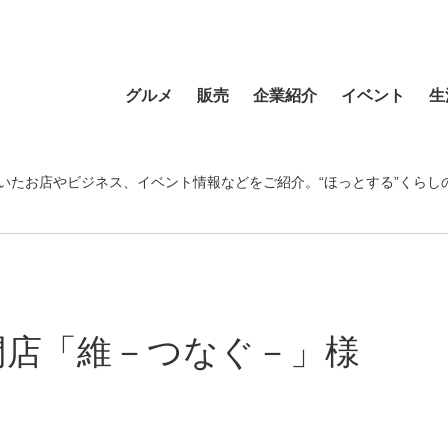
グルメ
販売
企業紹介
イベント
生
寿司
食材・食品
食品
おまつり
習い事
ラーメン
フラワーショップ
農業・酪農
その他
温泉・銭湯
いたお店やビジネス、イベント情報などをご紹介。“ほっとする”くらし
そば・うどん
自動車
クリエイティブ
音楽
宿泊
カフェ・喫茶店
スポーツ・アウトドア
イベント企画
清掃活動
理容・美容
スイーツ・甘味
物産・特産
住まい
地域行事
健康・病院
カレー・スープカレー
ファッション
建設・土木
スポーツ・アウトド
門店「維－つなぐ－」様
中華
ペット
不動産
ペット
洋食・レストラン
趣味
病院・福祉
寺院・神社・教会
和食
新聞
学校・保育
クリーニング