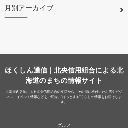
月別アーカイブ
寿司
（12）
ラーメン
（46）
そば・うどん
（19）
カフェ・喫茶店
（39）
スイーツ・甘味
（34）
カレー・スープカレー
（14）
中華
ほくしん通信｜北央信用組合による北
（14）
洋食・レストラン
海道のまちの情報サイト
（24）
和食
（31）
北海道内各地にある北央信用組合の支店から、その街に根付いたお店やビジ
ネス、イベント情報などをご紹介。“ほっとする”くらしの情報をお届けしま
イタリアン
（4）
す。
パン・ドーナツ
（15）
焼肉
（19）
グルメ