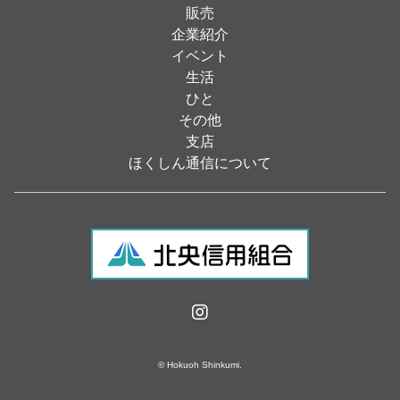
居酒屋
（26）
販売
企業紹介
定食
（5）
イベント
ハンバーガー
（2）
生活
ひと
ランチ
（2）
その他
弁当
（3）
支店
ほくしん通信について
ソフトクリーム
（1）
焼き鳥
（1）
スナック
（1）
食材・食品
（49）
フラワーショップ
（13）
自動車
（17）
© Hokuoh Shinkumi.
スポーツ・アウトドア
（22）