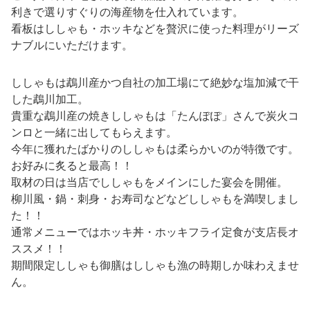
利きで選りすぐりの海産物を仕入れています。
看板はししゃも・ホッキなどを贅沢に使った料理がリーズ
ナブルにいただけます。
ししゃもは鵡川産かつ自社の加工場にて絶妙な塩加減で干
した鵡川加工。
貴重な鵡川産の焼きししゃもは「たんぽぽ」さんで炭火コ
ンロと一緒に出してもらえます。
今年に獲れたばかりのししゃもは柔らかいのが特徴です。
お好みに炙ると最高！！
取材の日は当店でししゃもをメインにした宴会を開催。
柳川風・鍋・刺身・お寿司などなどししゃもを満喫しまし
た！！
通常メニューではホッキ丼・ホッキフライ定食が支店長オ
ススメ！！
期間限定ししゃも御膳はししゃも漁の時期しか味わえませ
ん。