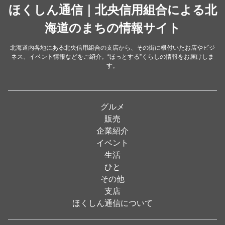
中華
ほくしん通信｜北央信用組合による北
（14）
洋食・レストラン
海道のまちの情報サイト
（24）
和食
（31）
北海道内各地にある北央信用組合の支店から、その街に根付いたお店やビジ
ネス、イベント情報などをご紹介。“ほっとする”くらしの情報をお届けしま
イタリアン
（4）
す。
パン・ドーナツ
（15）
焼肉
（19）
グルメ
居酒屋
（26）
販売
企業紹介
定食
（5）
イベント
ハンバーガー
（2）
生活
ひと
ランチ
（2）
その他
弁当
（3）
支店
ほくしん通信について
ソフトクリーム
（1）
焼き鳥
（1）