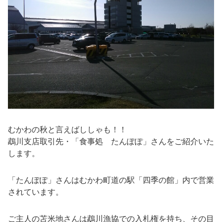
むかわの秋と言えばししゃも！！
鵡川支店取引先・「食事処 たんぽぽ」さんをご紹介いた
します。
「たんぽぽ」さんはむかわ町道の駅「四季の館」内で営業
されています。
ご主人の苫米地さんは鵡川漁協での入札権を持ち、その目