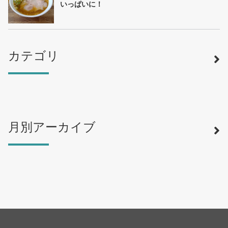
いっぱいに！
カテゴリ
月別アーカイブ
寿司
（12）
ラーメン
（46）
そば・うどん
（19）
カフェ・喫茶店
（39）
スイーツ・甘味
（34）
カレー・スープカレー
（14）