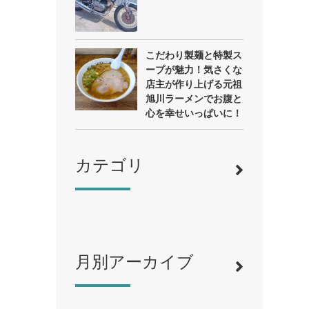
こだわり製麺と特製ス
ープが魅力！気さくな
店主が作り上げる元祖
旭川ラーメンでお腹と
心を幸せいっぱいに！
カテゴリ
月別アーカイブ
寿司
（12）
ラーメン
（46）
そば・うどん
（19）