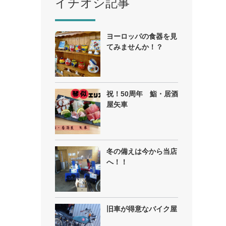
イチオシ記事
ヨーロッパの食器を見
てみませんか！？
祝！50周年 鮨・居酒
屋矢車
冬の備えは今から当店
へ！！
旧車が得意なバイク屋