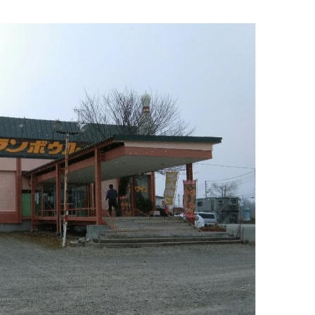
イタリアン
リサイクルショップ
交通
住まい
パン・ドーナツ
住まい
自動車関連
その他
焼肉
その他
運送
学習塾
居酒屋
雑貨・日用品
製造
定食
お酒
士業
ハンバーガー
自転車
その他
ランチ
バイク
印刷
弁当
精肉
質屋
ソフトクリーム
ギフト
就労継続支援
焼き鳥
アクセサリー
アミューズメント
スナック
除雪機
体験