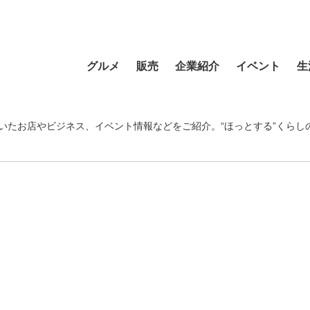
グルメ
販売
企業紹介
イベント
生
寿司
食材・食品
食品
おまつり
習い事
ラーメン
フラワーショップ
農業・酪農
その他
温泉・銭湯
いたお店やビジネス、イベント情報などをご紹介。“ほっとする”くらし
そば・うどん
自動車
クリエイティブ
音楽
宿泊
カフェ・喫茶店
スポーツ・アウトドア
イベント企画
清掃活動
理容・美容
スイーツ・甘味
物産・特産
住まい
地域行事
健康・病院
カレー・スープカレー
ファッション
建設・土木
スポーツ・アウトド
中華
ペット
不動産
ペット
洋食・レストラン
趣味
病院・福祉
寺院・神社・教会
和食
新聞
学校・保育
クリーニング