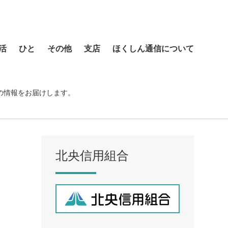
活
ひと
その他
支店
ほくしん通信について
本店営業部
琴似支店
の情報をお届けします。
菊水支店
北支店
美園支店
北央信用組合
ア
元町支店
手稲支店
厚別支店
西野支店