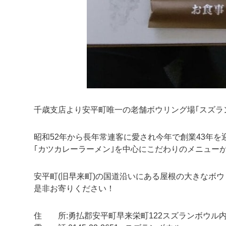
千歳支店より安平町唯一の老舗ボウリング場｢スズラ
昭和52年から長年常連客に愛され今年で創業43年
｢カツカレーラーメン｣を中心にこだわりのメニュー
安平町(旧早来町)の国道沿いにある屋根の大きなボ
是非お寄りください！
住 所:勇払郡安平町早来栄町122スズランボウル