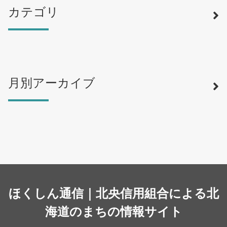
カテゴリ
月別アーカイブ
寿司
（12）
ラーメン
（46）
そば・うどん
（19）
カフェ・喫茶店
（39）
スイーツ・甘味
（34）
カレー・スープカレー
（14）
中華
ほくしん通信｜北央信用組合による北
（14）
洋食・レストラン
海道のまちの情報サイト
（24）
和食