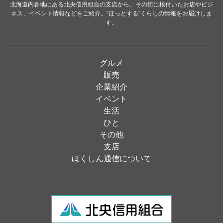
（31）
北海道内各地にある北央信用組合の支店から、その街に根付いたお店やビジ
ネス、イベント情報などをご紹介。“ほっとする”くらしの情報をお届けしま
イタリアン
（4）
す。
パン・ドーナツ
（15）
焼肉
（19）
グルメ
居酒屋
（26）
販売
企業紹介
定食
（5）
イベント
ハンバーガー
（2）
生活
ひと
ランチ
（2）
その他
弁当
（3）
支店
ほくしん通信について
ソフトクリーム
（1）
焼き鳥
（1）
スナック
（1）