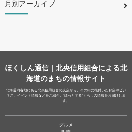
月別アーカイブ
寿司
（12）
ラーメン
（46）
そば・うどん
（19）
カフェ・喫茶店
（39）
スイーツ・甘味
（34）
カレー・スープカレー
（14）
中華
ほくしん通信｜北央信用組合による北
（14）
洋食・レストラン
海道のまちの情報サイト
（24）
和食
（31）
北海道内各地にある北央信用組合の支店から、その街に根付いたお店やビジ
ネス、イベント情報などをご紹介。“ほっとする”くらしの情報をお届けしま
イタリアン
（4）
す。
パン・ドーナツ
（15）
焼肉
（19）
グルメ
居酒屋
（26）
販売