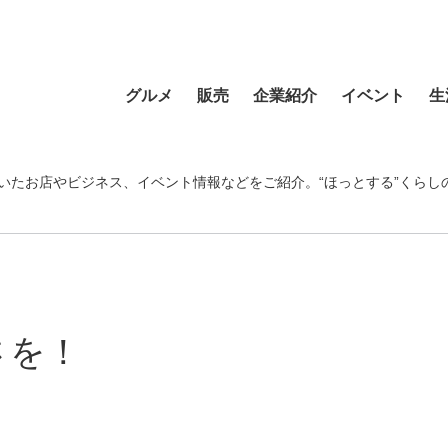
グルメ
販売
企業紹介
イベント
生
寿司
食材・食品
食品
おまつり
習い事
ラーメン
フラワーショップ
農業・酪農
その他
温泉・銭湯
いたお店やビジネス、イベント情報などをご紹介。“ほっとする”くらし
そば・うどん
自動車
クリエイティブ
音楽
宿泊
カフェ・喫茶店
スポーツ・アウトドア
イベント企画
清掃活動
理容・美容
スイーツ・甘味
物産・特産
住まい
地域行事
健康・病院
カレー・スープカレー
ファッション
建設・土木
スポーツ・アウトド
さを！
中華
ペット
不動産
ペット
洋食・レストラン
趣味
病院・福祉
寺院・神社・教会
和食
新聞
学校・保育
クリーニング