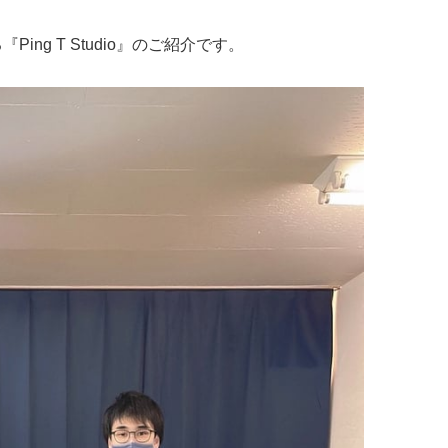
イタリアン
リサイクルショップ
交通
住まい
g T Studio』のご紹介です。
パン・ドーナツ
住まい
自動車関連
その他
焼肉
その他
運送
学習塾
居酒屋
雑貨・日用品
製造
定食
お酒
士業
ハンバーガー
自転車
その他
ランチ
バイク
印刷
弁当
精肉
質屋
ソフトクリーム
ギフト
就労継続支援
焼き鳥
アクセサリー
アミューズメント
スナック
除雪機
体験