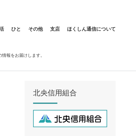
活
ひと
その他
支店
ほくしん通信について
本店営業部
琴似支店
の情報をお届けします。
菊水支店
北支店
美園支店
北央信用組合
ア
元町支店
手稲支店
厚別支店
西野支店