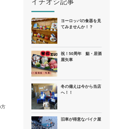
イチオシ記事
ヨーロッパの食器を見
てみませんか！？
祝！50周年 鮨・居酒
屋矢車
冬の備えは今から当店
へ！！
の方
旧車が得意なバイク屋