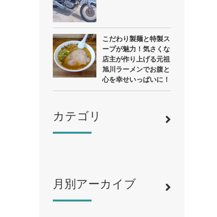
こだわり製麺と特製ス
ープが魅力！気さくな
店主が作り上げる元祖
旭川ラーメンでお腹と
心を幸せいっぱいに！
カテゴリ
月別アーカイブ
寿司
（12）
ラーメン
（46）
そば・うどん
（19）