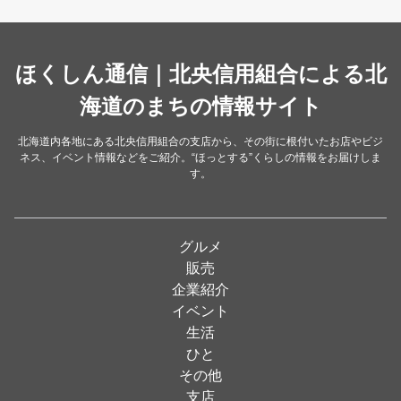
スイーツ・甘味
（34）
カレー・スープカレー
（14）
中華
ほくしん通信｜北央信用組合による北
（14）
洋食・レストラン
海道のまちの情報サイト
（24）
和食
（31）
北海道内各地にある北央信用組合の支店から、その街に根付いたお店やビジ
ネス、イベント情報などをご紹介。“ほっとする”くらしの情報をお届けしま
イタリアン
（4）
す。
パン・ドーナツ
（15）
焼肉
（19）
グルメ
居酒屋
（26）
販売
企業紹介
定食
（5）
イベント
ハンバーガー
（2）
生活
ひと
ランチ
（2）
その他
弁当
（3）
支店