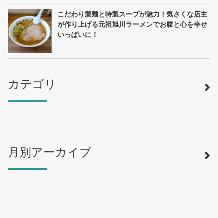
こだわり製麺と特製スープが魅力！気さくな店主
が作り上げる元祖旭川ラーメンでお腹と心を幸せ
いっぱいに！
カテゴリ
月別アーカイブ
寿司
（12）
ラーメン
（46）
そば・うどん
（19）
カフェ・喫茶店
（39）