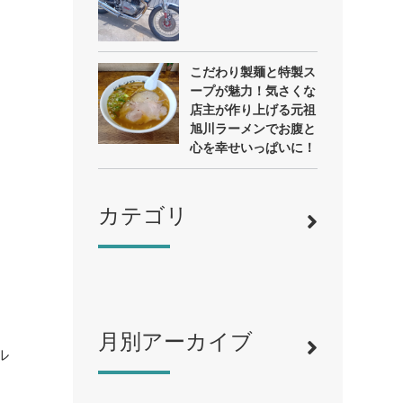
こだわり製麺と特製ス
ープが魅力！気さくな
店主が作り上げる元祖
旭川ラーメンでお腹と
心を幸せいっぱいに！
カテゴリ
月別アーカイブ
寿司
（12）
ル
ラーメン
（46）
そば・うどん
（19）