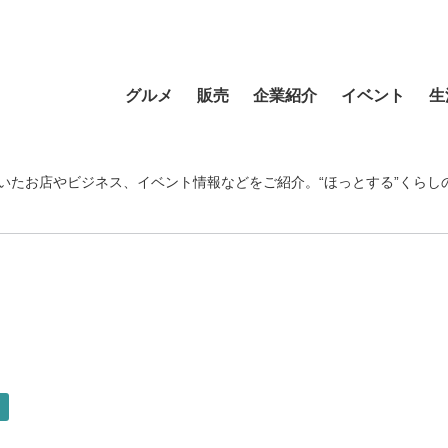
グルメ
販売
企業紹介
イベント
生
寿司
食材・食品
食品
おまつり
習い事
ラーメン
フラワーショップ
農業・酪農
その他
温泉・銭湯
いたお店やビジネス、イベント情報などをご紹介。“ほっとする”くらし
そば・うどん
自動車
クリエイティブ
音楽
宿泊
カフェ・喫茶店
スポーツ・アウトドア
イベント企画
清掃活動
理容・美容
スイーツ・甘味
物産・特産
住まい
地域行事
健康・病院
カレー・スープカレー
ファッション
建設・土木
スポーツ・アウトド
中華
ペット
不動産
ペット
洋食・レストラン
趣味
病院・福祉
寺院・神社・教会
店
和食
新聞
学校・保育
クリーニング