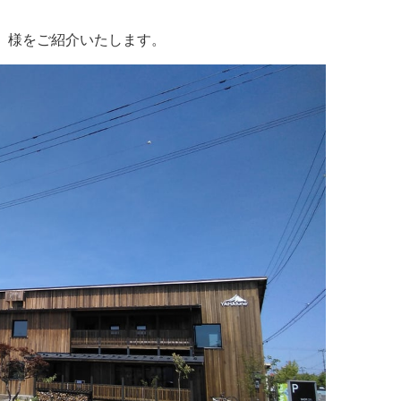
イタリアン
リサイクルショップ
交通
住まい
山店」様をご紹介いたします。
パン・ドーナツ
住まい
自動車関連
その他
焼肉
その他
運送
学習塾
居酒屋
雑貨・日用品
製造
定食
お酒
士業
ハンバーガー
自転車
その他
ランチ
バイク
印刷
弁当
精肉
質屋
ソフトクリーム
ギフト
就労継続支援
焼き鳥
アクセサリー
アミューズメント
スナック
除雪機
体験