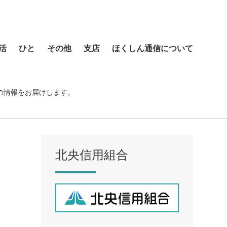
活
ひと
その他
支店
ほくしん通信について
本店営業部
琴似支店
の情報をお届けします。
菊水支店
北支店
美園支店
北央信用組合
ア
元町支店
手稲支店
厚別支店
西野支店