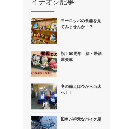
イチオシ記事
ヨーロッパの食器を見
てみませんか！？
祝！50周年 鮨・居酒
屋矢車
冬の備えは今から当店
へ！！
旧車が得意なバイク屋