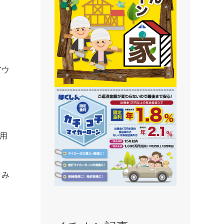
静内支店
旭川支店
豊岡支店
永山支店
アウ
。
東川支店
東神楽支店
北央信用組合
愛用
とみ