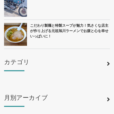
こだわり製麺と特製スープが魅力！気さくな店主
が作り上げる元祖旭川ラーメンでお腹と心を幸せ
いっぱいに！
カテゴリ
月別アーカイブ
寿司
（12）
ラーメン
（46）