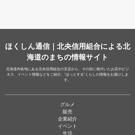
そば・うどん
（19）
カフェ・喫茶店
（39）
スイーツ・甘味
（34）
カレー・スープカレー
（14）
中華
ほくしん通信｜北央信用組合による北
（14）
洋食・レストラン
海道のまちの情報サイト
（24）
和食
（31）
北海道内各地にある北央信用組合の支店から、その街に根付いたお店やビジ
ネス、イベント情報などをご紹介。“ほっとする”くらしの情報をお届けしま
イタリアン
（4）
す。
パン・ドーナツ
（15）
焼肉
（19）
グルメ
居酒屋
（26）
販売
企業紹介
定食
（5）
イベント
ハンバーガー
（2）
生活