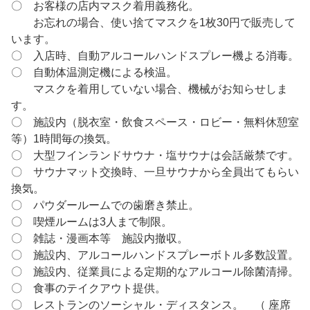
〇 お客様の店内マスク着用義務化。
お忘れの場合、使い捨てマスクを1枚30円で販売して
います。
〇 入店時、自動アルコールハンドスプレー機よる消毒。
〇 自動体温測定機による検温。
マスクを着用していない場合、機械がお知らせしま
す。
〇 施設内（脱衣室・飲食スペース・ロビー・無料休憩室
等）1時間毎の換気。
〇 大型フインランドサウナ・塩サウナは会話厳禁です。
〇 サウナマット交換時、一旦サウナから全員出てもらい
換気。
〇 パウダールームでの歯磨き禁止。
〇 喫煙ルームは3人まで制限。
〇 雑誌・漫画本等 施設内撤収。
〇 施設内、アルコールハンドスプレーボトル多数設置。
〇 施設内、従業員による定期的なアルコール除菌清掃。
〇 食事のテイクアウト提供。
〇 レストランのソーシャル・ディスタンス。 （ 座席