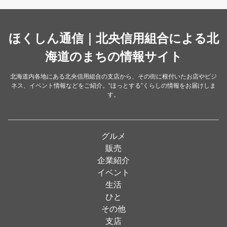
カレー・スープカレー
（14）
中華
ほくしん通信｜北央信用組合による北
（14）
洋食・レストラン
海道のまちの情報サイト
（24）
和食
（31）
北海道内各地にある北央信用組合の支店から、その街に根付いたお店やビジ
ネス、イベント情報などをご紹介。“ほっとする”くらしの情報をお届けしま
イタリアン
（4）
す。
パン・ドーナツ
（15）
焼肉
（19）
グルメ
居酒屋
（26）
販売
企業紹介
定食
（5）
イベント
ハンバーガー
（2）
生活
ひと
ランチ
（2）
その他
弁当
（3）
支店