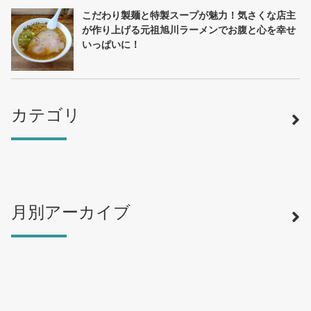
こだわり製麺と特製スープが魅力！気さくな店主
が作り上げる元祖旭川ラーメンでお腹と心を幸せ
いっぱいに！
カテゴリ
月別アーカイブ
寿司
（12）
ラーメン
（46）
そば・うどん
（19）
カフェ・喫茶店
（39）
スイーツ・甘味
（34）