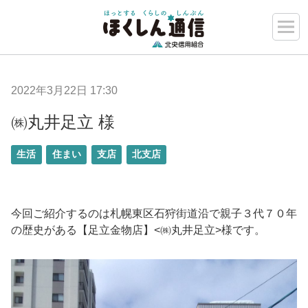
2022年3月22日 17:30
㈱丸井足立 様
生活
住まい
支店
北支店
今回ご紹介するのは札幌東区石狩街道沿で親子３代７０年
の歴史がある【足立金物店】<㈱丸井足立>様です。