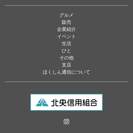
焼肉
（19）
グルメ
居酒屋
（26）
販売
企業紹介
定食
（5）
イベント
ハンバーガー
（2）
生活
ひと
ランチ
（2）
その他
弁当
（3）
支店
ほくしん通信について
ソフトクリーム
（1）
焼き鳥
（1）
スナック
（1）
食材・食品
（49）
フラワーショップ
（13）