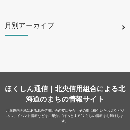
月別アーカイブ
寿司
（12）
ラーメン
（46）
そば・うどん
（19）
カフェ・喫茶店
（39）
スイーツ・甘味
（34）
カレー・スープカレー
（14）
中華
ほくしん通信｜北央信用組合による北
（14）
洋食・レストラン
海道のまちの情報サイト
（24）
和食
（31）
北海道内各地にある北央信用組合の支店から、その街に根付いたお店やビジ
ネス、イベント情報などをご紹介。“ほっとする”くらしの情報をお届けしま
イタリアン
（4）
す。
パン・ドーナツ
（15）