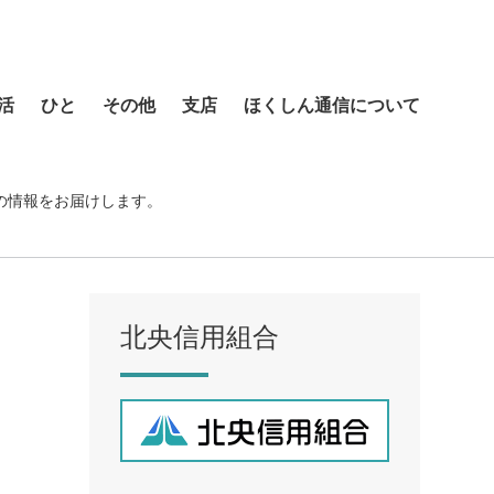
活
ひと
その他
支店
ほくしん通信について
本店営業部
琴似支店
の情報をお届けします。
菊水支店
北支店
美園支店
北央信用組合
ア
元町支店
手稲支店
厚別支店
西野支店