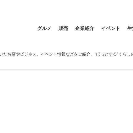
グルメ
販売
企業紹介
イベント
生
寿司
食材・食品
食品
おまつり
習い事
ラーメン
フラワーショップ
農業・酪農
その他
温泉・銭湯
いたお店やビジネス、イベント情報などをご紹介。“ほっとする”くらし
そば・うどん
自動車
クリエイティブ
音楽
宿泊
カフェ・喫茶店
スポーツ・アウトドア
イベント企画
清掃活動
理容・美容
スイーツ・甘味
物産・特産
住まい
地域行事
健康・病院
カレー・スープカレー
ファッション
建設・土木
スポーツ・アウトド
中華
ペット
不動産
ペット
洋食・レストラン
趣味
病院・福祉
寺院・神社・教会
和食
新聞
学校・保育
クリーニング