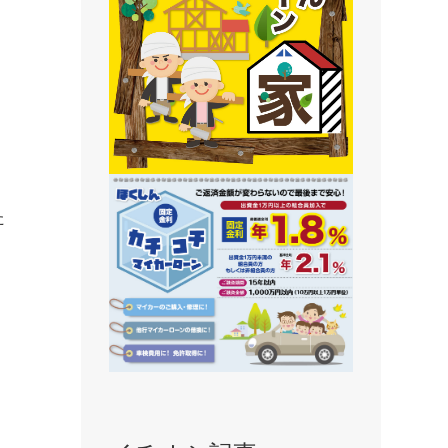
静内支店
旭川支店
豊岡支店
永山支店
東川支店
東神楽支店
た
北央信用組合