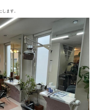
イタリアン
リサイクルショップ
交通
住まい
たします。
パン・ドーナツ
住まい
自動車関連
その他
焼肉
その他
運送
学習塾
居酒屋
雑貨・日用品
製造
定食
お酒
士業
ハンバーガー
自転車
その他
ランチ
バイク
印刷
弁当
精肉
質屋
ソフトクリーム
ギフト
就労継続支援
焼き鳥
アクセサリー
アミューズメント
スナック
除雪機
体験