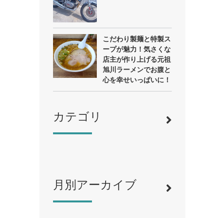
こだわり製麺と特製ス
ープが魅力！気さくな
店主が作り上げる元祖
旭川ラーメンでお腹と
心を幸せいっぱいに！
カテゴリ
月別アーカイブ
寿司
（12）
ラーメン
（46）
そば・うどん
（19）