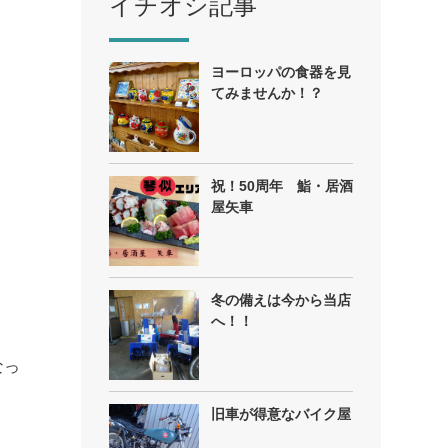
イチオシ記事
ヨーロッパの食器を見
てみませんか！？
祝！50周年 鮨・居酒
屋矢車
冬の備えは今から当店
へ！！
なっ
旧車が得意なバイク屋