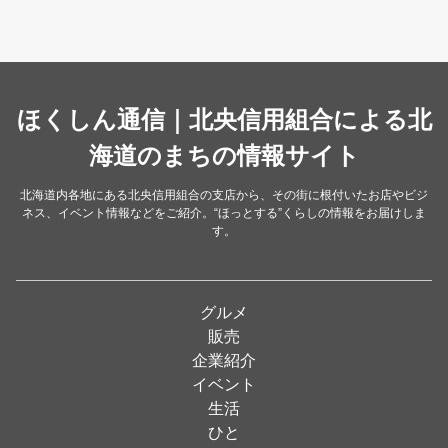
カフェ・喫茶店
（39）
スイーツ・甘味
（34）
カレー・スープカレー
（14）
中華
ほくしん通信｜北央信用組合による北
（14）
洋食・レストラン
海道のまちの情報サイト
（24）
和食
（31）
北海道内各地にある北央信用組合の支店から、その街に根付いたお店やビジ
ネス、イベント情報などをご紹介。“ほっとする”くらしの情報をお届けしま
イタリアン
（4）
す。
パン・ドーナツ
（15）
焼肉
（19）
グルメ
居酒屋
（26）
販売
企業紹介
定食
（5）
イベント
ハンバーガー
（2）
生活
ひと
ランチ
（2）