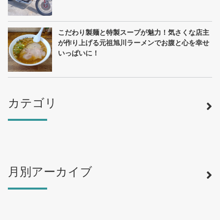
こだわり製麺と特製スープが魅力！気さくな店主
が作り上げる元祖旭川ラーメンでお腹と心を幸せ
いっぱいに！
カテゴリ
月別アーカイブ
寿司
（12）
ラーメン
（46）
そば・うどん
（19）