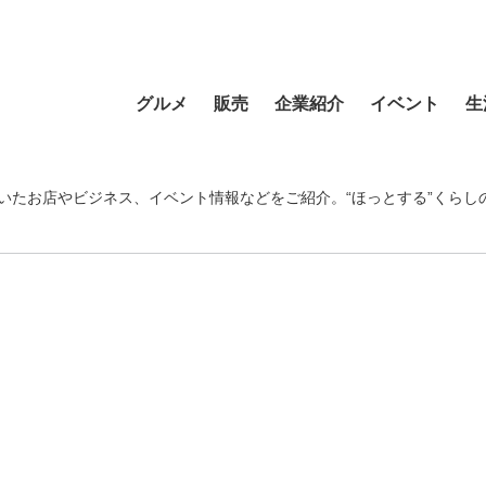
グルメ
販売
企業紹介
イベント
生
寿司
食材・食品
食品
おまつり
習い事
ラーメン
フラワーショップ
農業・酪農
その他
温泉・銭湯
いたお店やビジネス、イベント情報などをご紹介。“ほっとする”くらし
そば・うどん
自動車
クリエイティブ
音楽
宿泊
カフェ・喫茶店
スポーツ・アウトドア
イベント企画
清掃活動
理容・美容
スイーツ・甘味
物産・特産
住まい
地域行事
健康・病院
カレー・スープカレー
ファッション
建設・土木
スポーツ・アウトド
中華
ペット
不動産
ペット
洋食・レストラン
趣味
病院・福祉
寺院・神社・教会
和食
新聞
学校・保育
クリーニング