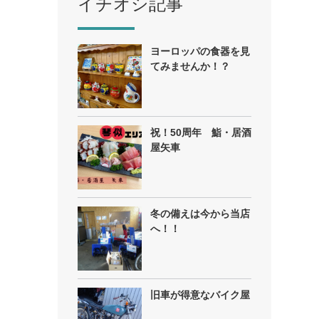
イチオシ記事
ヨーロッパの食器を見
てみませんか！？
祝！50周年 鮨・居酒
屋矢車
冬の備えは今から当店
へ！！
旧車が得意なバイク屋