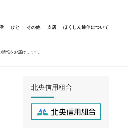
活
ひと
その他
支店
ほくしん通信について
本店営業部
琴似支店
の情報をお届けします。
菊水支店
北支店
美園支店
北央信用組合
ア
元町支店
手稲支店
厚別支店
西野支店