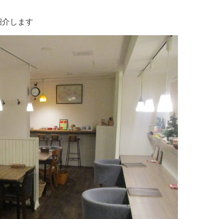
イタリアン
リサイクルショップ
交通
住まい
紹介します
パン・ドーナツ
住まい
自動車関連
その他
焼肉
その他
運送
学習塾
居酒屋
雑貨・日用品
製造
定食
お酒
士業
ハンバーガー
自転車
その他
ランチ
バイク
印刷
弁当
精肉
質屋
ソフトクリーム
ギフト
就労継続支援
焼き鳥
アクセサリー
アミューズメント
スナック
除雪機
体験