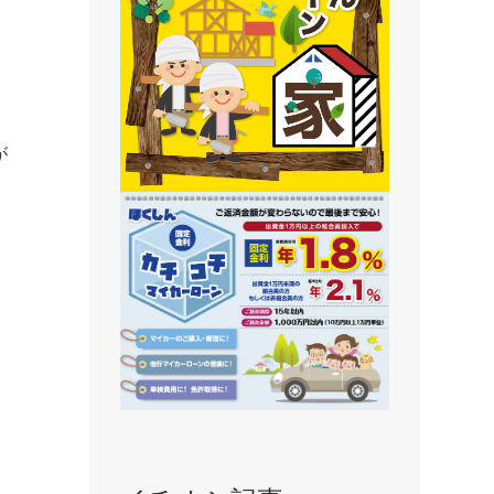
静内支店
旭川支店
豊岡支店
永山支店
が
東川支店
東神楽支店
北央信用組合