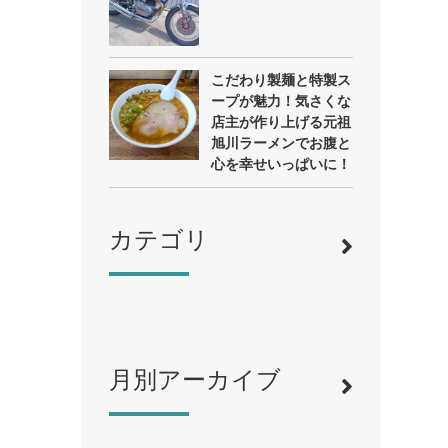
こだわり製麺と特製ス
ープが魅力！気さくな
店主が作り上げる元祖
旭川ラーメンでお腹と
心を幸せいっぱいに！
カテゴリ
月別アーカイブ
寿司
（12）
ラーメン
（46）
そば・うどん
（19）