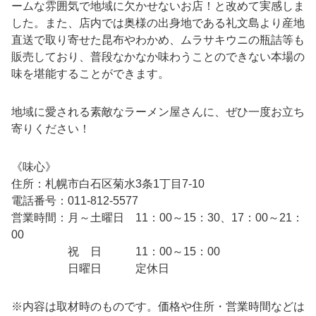
ームな雰囲気で地域に欠かせないお店！と改めて実感しま
した。また、店内では奥様の出身地である礼文島より産地
直送で取り寄せた昆布やわかめ、ムラサキウニの瓶詰等も
販売しており、普段なかなか味わうことのできない本場の
味を堪能することができます。
地域に愛される素敵なラーメン屋さんに、ぜひ一度お立ち
寄りください！
《味心》
住所：札幌市白石区菊水
3
条
1
丁目
7-10
電話番号：
011-812-5577
営業時間：月～土曜日
11
：
00
～
15
：
30
、
17
：
00
～
21
：
00
祝 日
11
：
00
～
15
：
00
日曜日 定休日
※内容は取材時のものです。価格や住所・営業時間などは