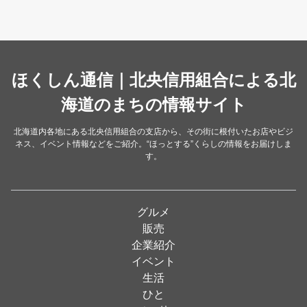
カフェ・喫茶店
（39）
スイーツ・甘味
（34）
カレー・スープカレー
（14）
中華
ほくしん通信｜北央信用組合による北
（14）
洋食・レストラン
海道のまちの情報サイト
（24）
和食
（31）
北海道内各地にある北央信用組合の支店から、その街に根付いたお店やビジ
ネス、イベント情報などをご紹介。“ほっとする”くらしの情報をお届けしま
イタリアン
（4）
す。
パン・ドーナツ
（15）
焼肉
（19）
グルメ
居酒屋
（26）
販売
企業紹介
定食
（5）
イベント
ハンバーガー
（2）
生活
ひと
ランチ
（2）