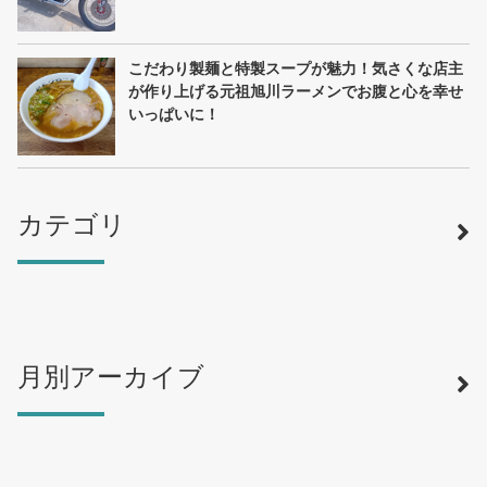
こだわり製麺と特製スープが魅力！気さくな店主
が作り上げる元祖旭川ラーメンでお腹と心を幸せ
いっぱいに！
カテゴリ
月別アーカイブ
寿司
（12）
ラーメン
（46）
そば・うどん
（19）