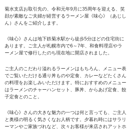
菊水支店お取引先の、令和元年9月に35周年を迎える、笑
顔が素敵なご夫婦が経営するラーメン屋《味心》（あじし
ん）さんをご紹介します。
《味心》さんは地下鉄菊水駅から徒歩5分ほどの住宅街に
あります。ご主人が札幌市内で6～7年、和食料理店やラ
ーメン屋で修行したのち現在地に開店されました。
ご主人のこだわり溢れるラーメンはもちろん、メニュー表
でご覧いただける通り丼ものや定食、カレーなどたくさん
の料理をお楽しみいただけます。特におすすめのメニュー
はラーメンのチャーハンセット、豚丼、からあげ定食、餃
子定食とのこと。
《味心》さんの大きな魅力の一つは何と言っても、ご主人
と奥様の明るく気さくなお人柄です。夕暮れ時にはサラリ
ーマンやご家族づれなど、次々お客様が来店されアットホ