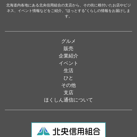
和食
（31）
北海道内各地にある北央信用組合の支店から、その街に根付いたお店やビジ
ネス、イベント情報などをご紹介。“ほっとする”くらしの情報をお届けしま
イタリアン
（4）
す。
パン・ドーナツ
（15）
焼肉
（19）
グルメ
居酒屋
（26）
販売
企業紹介
定食
（5）
イベント
ハンバーガー
（2）
生活
ひと
ランチ
（2）
その他
弁当
（3）
支店
ほくしん通信について
ソフトクリーム
（1）
焼き鳥
（1）
スナック
（1）