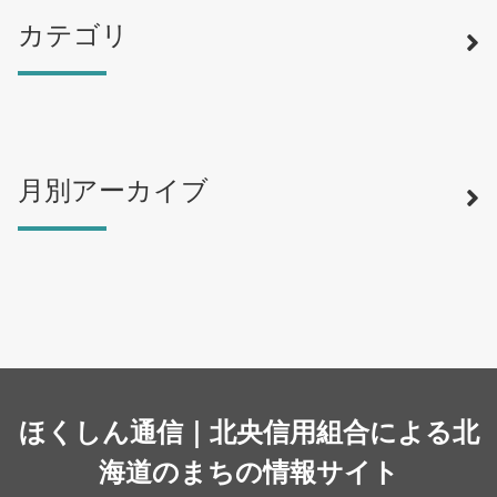
カテゴリ
月別アーカイブ
寿司
（12）
ラーメン
（46）
そば・うどん
（19）
カフェ・喫茶店
（39）
スイーツ・甘味
（34）
カレー・スープカレー
（14）
中華
ほくしん通信｜北央信用組合による北
（14）
洋食・レストラン
海道のまちの情報サイト
（24）