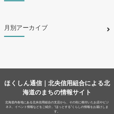
月別アーカイブ
寿司
（12）
ラーメン
（46）
そば・うどん
（19）
カフェ・喫茶店
（39）
スイーツ・甘味
（34）
カレー・スープカレー
（14）
中華
ほくしん通信｜北央信用組合による北
（15）
洋食・レストラン
海道のまちの情報サイト
（24）
和食
（31）
北海道内各地にある北央信用組合の支店から、その街に根付いたお店やビジ
ネス、イベント情報などをご紹介。“ほっとする”くらしの情報をお届けしま
イタリアン
（4）
す。