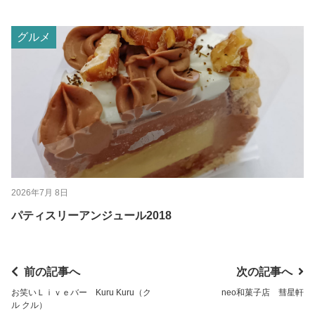
グルメ
2026年7月 8日
パティスリーアンジュール2018
前の記事へ
次の記事へ
お笑いＬｉｖｅバー Kuru Kuru（ク
neo和菓子店 彗星軒
ル クル）