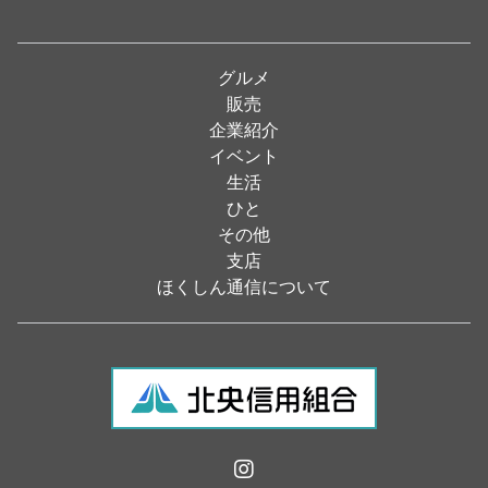
パン・ドーナツ
（15）
焼肉
（19）
グルメ
居酒屋
（26）
販売
企業紹介
定食
（5）
イベント
ハンバーガー
（2）
生活
ひと
ランチ
（2）
その他
弁当
（3）
支店
ほくしん通信について
ソフトクリーム
（1）
焼き鳥
（1）
スナック
（1）
食材・食品
（49）