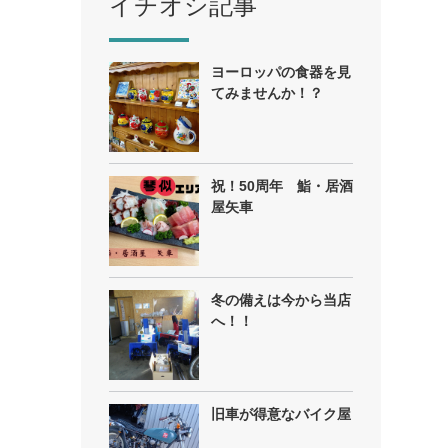
イチオシ記事
ヨーロッパの食器を見
てみませんか！？
祝！50周年 鮨・居酒
屋矢車
冬の備えは今から当店
へ！！
旧車が得意なバイク屋