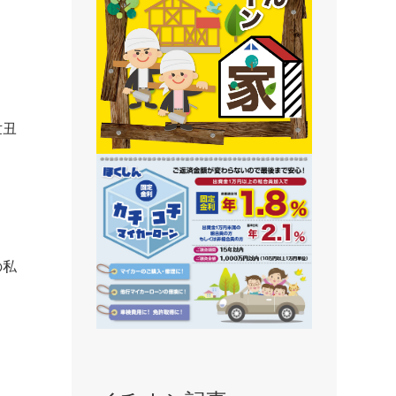
静内支店
旭川支店
豊岡支店
永山支店
世丑
東川支店
東神楽支店
北央信用組合
の私