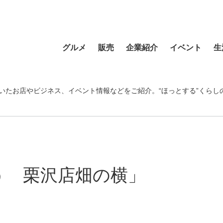
グルメ
販売
企業紹介
イベント
生
寿司
食材・食品
食品
おまつり
習い事
ラーメン
フラワーショップ
農業・酪農
その他
温泉・銭湯
いたお店やビジネス、イベント情報などをご紹介。“ほっとする”くらし
そば・うどん
自動車
クリエイティブ
音楽
宿泊
カフェ・喫茶店
スポーツ・アウトドア
イベント企画
清掃活動
理容・美容
スイーツ・甘味
物産・特産
住まい
地域行事
健康・病院
カレー・スープカレー
ファッション
建設・土木
スポーツ・アウトド
う 栗沢店畑の横」
中華
ペット
不動産
ペット
洋食・レストラン
趣味
病院・福祉
寺院・神社・教会
和食
新聞
学校・保育
クリーニング