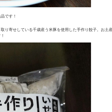
絶品です！
り取り寄せしている千歳産う米豚を使用した手作り餃子。お土
す！