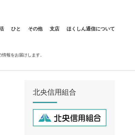
活
ひと
その他
支店
ほくしん通信について
本店営業部
琴似支店
の情報をお届けします。
菊水支店
北支店
美園支店
北央信用組合
ア
元町支店
手稲支店
厚別支店
西野支店