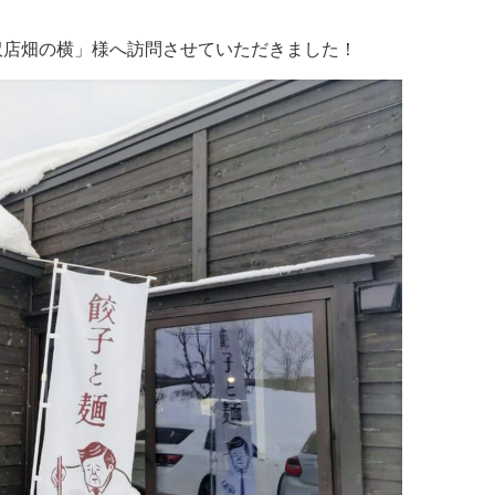
イタリアン
リサイクルショップ
交通
住まい
沢店畑の横」様へ訪問させていただきました！
パン・ドーナツ
住まい
自動車関連
その他
焼肉
その他
運送
学習塾
居酒屋
雑貨・日用品
製造
定食
お酒
士業
ハンバーガー
自転車
その他
ランチ
バイク
印刷
弁当
精肉
質屋
ソフトクリーム
ギフト
就労継続支援
焼き鳥
アクセサリー
アミューズメント
スナック
除雪機
体験