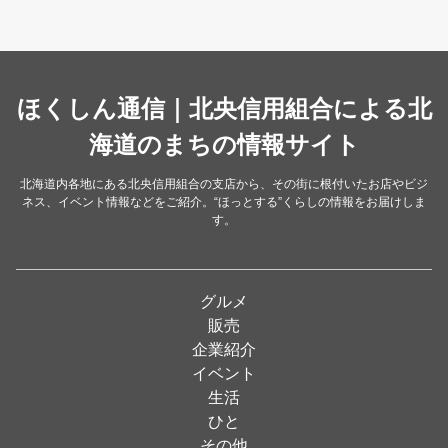
スイーツ・甘味
（34）
カレー・スープカレー
（14）
中華
ほくしん通信｜北央信用組合による北
（14）
洋食・レストラン
海道のまちの情報サイト
（24）
和食
（31）
北海道内各地にある北央信用組合の支店から、その街に根付いたお店やビジ
ネス、イベント情報などをご紹介。“ほっとする”くらしの情報をお届けしま
イタリアン
（4）
す。
パン・ドーナツ
（15）
焼肉
（19）
グルメ
居酒屋
（26）
販売
企業紹介
定食
（5）
イベント
ハンバーガー
（2）
生活
ひと
ランチ
（2）
その他