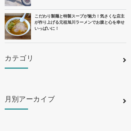
こだわり製麺と特製スープが魅力！気さくな店主
が作り上げる元祖旭川ラーメンでお腹と心を幸せ
いっぱいに！
カテゴリ
月別アーカイブ
寿司
（12）
ラーメン
（46）
そば・うどん
（19）
カフェ・喫茶店
（39）