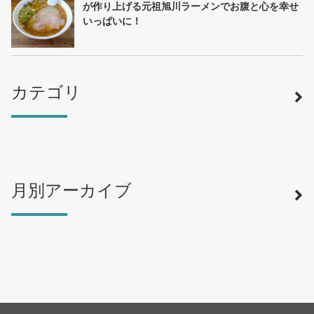
が作り上げる元祖旭川ラーメンでお腹と心を幸せ
いっぱいに！
カテゴリ
月別アーカイブ
寿司
（12）
ラーメン
（46）
そば・うどん
（19）
カフェ・喫茶店
（39）
スイーツ・甘味
（34）
カレー・スープカレー
（14）