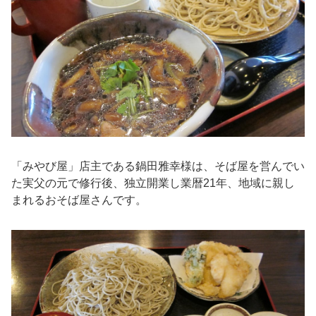
「みやび屋」店主である鍋田雅幸様は、そば屋を営んでい
た実父の元で修行後、独立開業し業暦21年、地域に親し
まれるおそば屋さんです。