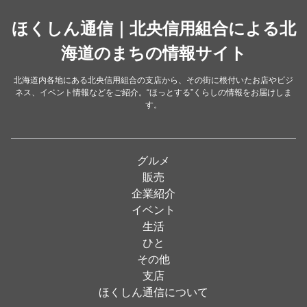
中華
ほくしん通信｜北央信用組合による北
（14）
洋食・レストラン
海道のまちの情報サイト
（24）
和食
（31）
北海道内各地にある北央信用組合の支店から、その街に根付いたお店やビジ
ネス、イベント情報などをご紹介。“ほっとする”くらしの情報をお届けしま
イタリアン
（4）
す。
パン・ドーナツ
（15）
焼肉
（19）
グルメ
居酒屋
（26）
販売
企業紹介
定食
（5）
イベント
ハンバーガー
（2）
生活
ひと
ランチ
（2）
その他
弁当
（3）
支店
ほくしん通信について
ソフトクリーム
（1）