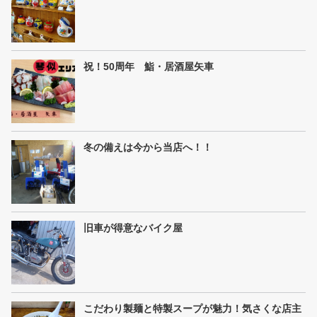
祝！50周年 鮨・居酒屋矢車
冬の備えは今から当店へ！！
旧車が得意なバイク屋
こだわり製麺と特製スープが魅力！気さくな店主