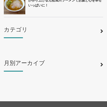
が作り上げる元祖旭川ラーメンでお腹と心を幸せ
いっぱいに！
カテゴリ
月別アーカイブ
寿司
（12）
ラーメン
（46）
そば・うどん
（19）
カフェ・喫茶店
（39）
スイーツ・甘味
（34）
カレー・スープカレー
（14）