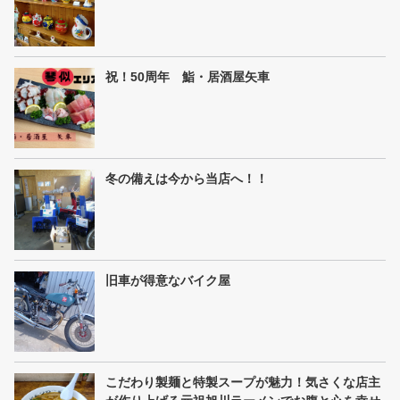
祝！50周年 鮨・居酒屋矢車
冬の備えは今から当店へ！！
旧車が得意なバイク屋
こだわり製麺と特製スープが魅力！気さくな店主