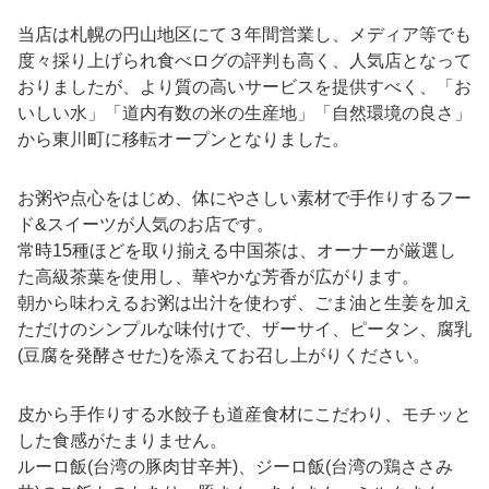
当店は札幌の円山地区にて３年間営業し、メディア等でも
度々採り上げられ食べログの評判も高く、人気店となって
おりましたが、より質の高いサービスを提供すべく、「お
いしい水」「道内有数の米の生産地」「自然環境の良さ」
から東川町に移転オープンとなりました。
お粥や点心をはじめ、体にやさしい素材で手作りするフー
ド&スイーツが人気のお店です。
常時15種ほどを取り揃える中国茶は、オーナーが厳選し
た高級茶葉を使用し、華やかな芳香が広がります。
朝から味わえるお粥は出汁を使わず、ごま油と生姜を加え
ただけのシンプルな味付けで、ザーサイ、ピータン、腐乳
(豆腐を発酵させた)を添えてお召し上がりください。
皮から手作りする水餃子も道産食材にこだわり、モチッと
した食感がたまりません。
ルーロ飯(台湾の豚肉甘辛丼)、ジーロ飯(台湾の鶏ささみ