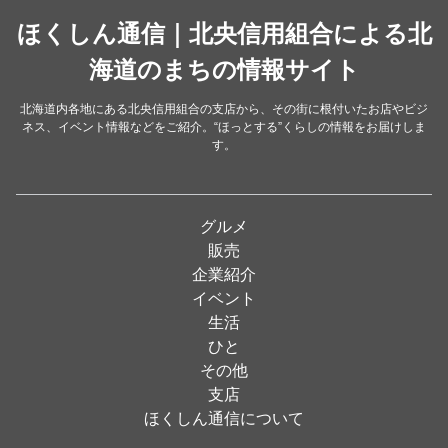
中華
ほくしん通信｜北央信用組合による北
（14）
洋食・レストラン
海道のまちの情報サイト
（24）
和食
（31）
北海道内各地にある北央信用組合の支店から、その街に根付いたお店やビジ
ネス、イベント情報などをご紹介。“ほっとする”くらしの情報をお届けしま
イタリアン
（4）
す。
パン・ドーナツ
（15）
焼肉
（19）
グルメ
居酒屋
（26）
販売
企業紹介
定食
（5）
イベント
ハンバーガー
（2）
生活
ひと
ランチ
（2）
その他
弁当
（3）
支店
ほくしん通信について
ソフトクリーム
（1）