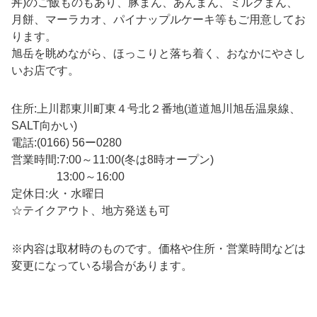
丼)のご飯ものもあり、豚まん、あんまん、ミルクまん、
月餅、マーラカオ、パイナップルケーキ等もご用意してお
ります。
旭岳を眺めながら、ほっこりと落ち着く、おなかにやさし
いお店です。
住所:上川郡東川町東４号北２番地(道道旭川旭岳温泉線、
SALT向かい)
電話:(0166) 56ー0280
営業時間:7:00～11:00(冬は8時オープン)
13:00～16:00
定休日:火・水曜日
☆テイクアウト、地方発送も可
※内容は取材時のものです。価格や住所・営業時間などは
変更になっている場合があります。