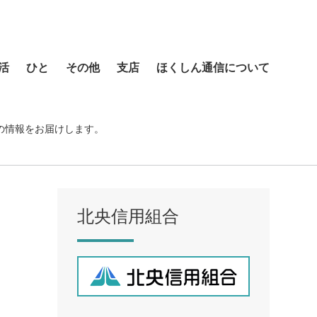
活
ひと
その他
支店
ほくしん通信について
本店営業部
琴似支店
の情報をお届けします。
菊水支店
北支店
美園支店
北央信用組合
ア
元町支店
手稲支店
厚別支店
西野支店