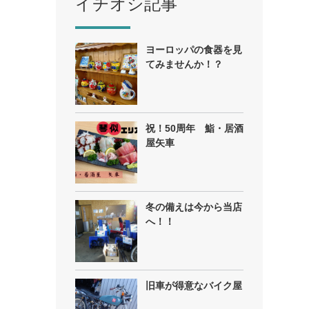
イチオシ記事
ヨーロッパの食器を見
てみませんか！？
祝！50周年 鮨・居酒
屋矢車
冬の備えは今から当店
へ！！
旧車が得意なバイク屋