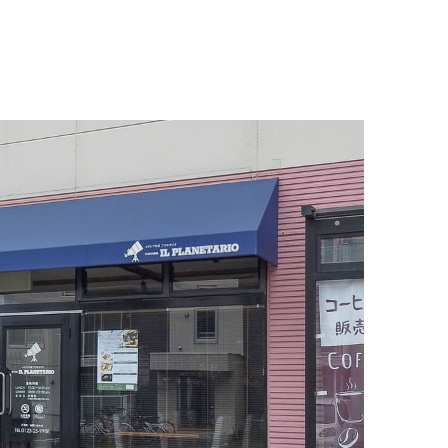
イタリアン
リサイクルショップ
交通
住まい
パン・ドーナツ
住まい
自動車関連
その他
焼肉
その他
運送
学習塾
居酒屋
雑貨・日用品
製造
定食
お酒
士業
ハンバーガー
自転車
その他
ランチ
バイク
印刷
弁当
精肉
質屋
ソフトクリーム
ギフト
就労継続支援
焼き鳥
アクセサリー
アミューズメント
スナック
除雪機
体験