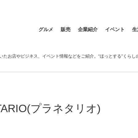
グルメ
販売
企業紹介
イベント
生
寿司
食材・食品
食品
おまつり
習い事
ラーメン
フラワーショップ
農業・酪農
その他
温泉・銭湯
いたお店やビジネス、イベント情報などをご紹介。“ほっとする”くらし
そば・うどん
自動車
クリエイティブ
音楽
宿泊
カフェ・喫茶店
スポーツ・アウトドア
イベント企画
清掃活動
理容・美容
スイーツ・甘味
物産・特産
住まい
地域行事
健康・病院
カレー・スープカレー
ファッション
建設・土木
スポーツ・アウトド
TARIO(プラネタリオ)
中華
ペット
不動産
ペット
洋食・レストラン
趣味
病院・福祉
寺院・神社・教会
和食
新聞
学校・保育
クリーニング