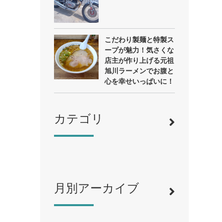
こだわり製麺と特製ス
ープが魅力！気さくな
店主が作り上げる元祖
旭川ラーメンでお腹と
心を幸せいっぱいに！
カテゴリ
月別アーカイブ
寿司
（12）
ラーメン
（46）
そば・うどん
（19）